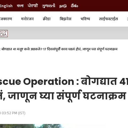
English
বাংলা
ਪੰਜਾਬੀ
ગુજરાતી
நாடு
దేశం
ाजकारण
मनोरंजन
क्रीडा
बिझनेस
भविष्य
लाईफस्टाईल
स्टाईल
क्राईम
व्यापार-उद्योग
ट्रेडिंग
ऑटो
त 41 मजूर कसे अडकले? 17 दिवसांपूर्वी काय घडलं होतं, जाणून घ्या संपूर्ण घटनाक्रम
cue Operation : बोगद्यात 4
ं, जाणून घ्या संपूर्ण घटनाक्रम
 03:52 PM (IST)