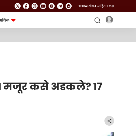
आमच्यासोबत जाहिरात करा
अधिक
शेत-शिवार
भविष्य
1 मजूर कसे अडकले? 17