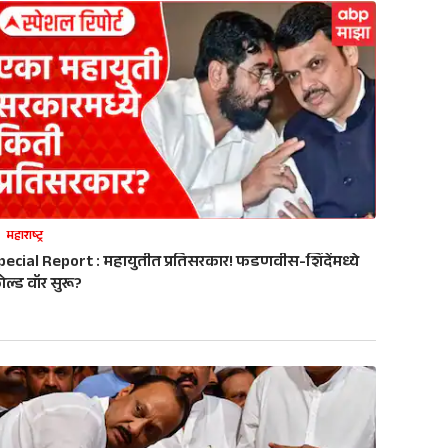
महाराष्ट्र
pecial Report : महायुतीत प्रतिसरकार! फडणवीस-शिंदेंमध्ये
ोल्ड वॉर सुरू?