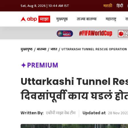
मराठी
हिंदी
Sat, Aug 8, 2026 | 10:44 AM IST
मुख्यपृष्ठ
ताज्या बातम्या
महाराष्ट्र
र
बातम्या
जॅाब माझा
लाईफ
भारत
महाराष्ट्र
टेक-गॅजेट
मुंबई
ऑटो
टेलिव्हिजन
विश्व
विश्व
मुख्यपृष्ठ
बातम्या
भारत
UTTARKASHI TUNNEL RESCUE OPERATION : बोगद्या
कोल्हापूर
पुणे
नवी मुंबई
अमरावती
अहमदनगर
Uttarkashi Tunnel Res
अकोला
दिवसांपूर्वी काय घडलं होत
Written By:
Updated at
एबीपी माझा वेब टीम
28 Nov 2023