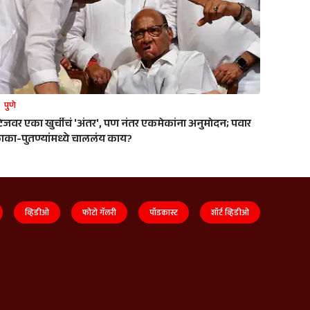
पुणे
्टेजवर एका खुर्चीचं 'अंतर', पण नंतर एकमेकांना अनुमोदन; पवार
ाका-पुतण्यांमध्ये चाललंय काय?
व्हिडीओ
फोटो गॅलरी
पॉडकास्ट
शॉर्ट व्हिडीओ