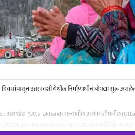
दिवसांपासून उत्तरकाशी येथील निर्माणाधीन बोगद्या सुरू असल
 उत्तराखंड (Uttarakhand) राज्यातील उत्तरकाशीमधील (Uttark
ा (Uttarkashi Tunnel Rescue Operation) काही वेळेतच यश