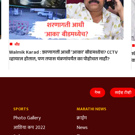
बीड
Walmik Karad : शरणागती आधी 'आका' बीडमध्येच? CCTV
स
व्हायरल होतात, पण तपास यंत्रणांपर्यंत का पोहोचत नाही?
क
गेम्स
लाईव्ह टीव्ही
SPORTS
MARATHI NEWS
Photo Gallery
क्राईम
आशिया कप 2022
News