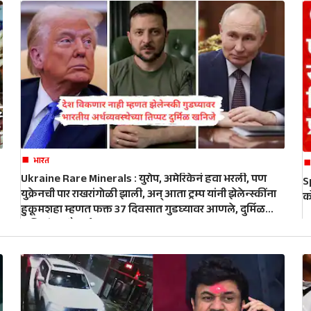
भारत
Ukraine Rare Minerals : युरोप, अमेरिकेनं हवा भरली, पण
S
युक्रेनची पार राखरांगोळी झाली, अन् आता ट्रम्प यांनी झेलेन्स्कींना
क
हुकूमशहा म्हणत फक्त 37 दिवसात गुडघ्यावर आणले, दुर्मिळ
खनिजांचा सौदा होणार!