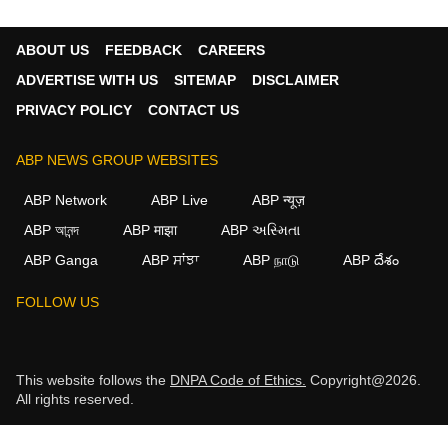
ABOUT US
FEEDBACK
CAREERS
ADVERTISE WITH US
SITEMAP
DISCLAIMER
PRIVACY POLICY
CONTACT US
ABP NEWS GROUP WEBSITES
ABP Network
ABP Live
ABP न्यूज़
ABP আনন্দ
ABP माझा
ABP અસ્મિતા
ABP Ganga
ABP ਸਾਂਝਾ
ABP நாடு
ABP దేశం
FOLLOW US
This website follows the
DNPA Code of Ethics.
Copyright@2026.
All rights reserved.