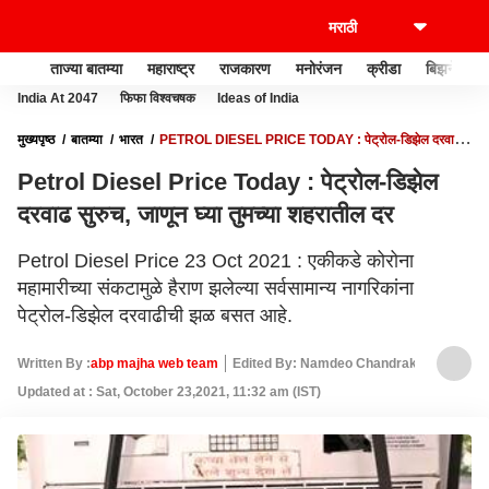
ताज्या बातम्या
महाराष्ट्र
राजकारण
मनोरंजन
क्रीडा
बिझनेस
India At 2047
फिफा विश्वचषक
Ideas of India
मुख्यपृष्ठ
बातम्या
भारत
PETROL DIESEL PRICE TODAY : पेट्रोल-डिझेल दरवाढ
सुरुच, जाणून घ्या तुमच्या शहरातील दर
Petrol Diesel Price Today : पेट्रोल-डिझेल
दरवाढ सुरुच, जाणून घ्या तुमच्या शहरातील दर
Petrol Diesel Price 23 Oct 2021 : एकीकडे कोरोना
महामारीच्या संकटामुळे हैराण झलेल्या सर्वसामान्य नागरिकांना
पेट्रोल-डिझेल दरवाढीची झळ बसत आहे.
Written By :
abp majha web team
Edited By: Namdeo Chandrakant Kumbh
Updated at : Sat, October 23,2021, 11:32 am (IST)