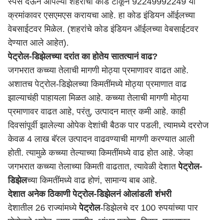
स्पेस देऊन आपल्या शहराचा कोड टाकून 92249992249 या
क्रमांकावर एसएमएस करायचा आहे. हा कोड इंडियन ऑईलच्या
वेबसाईटवर मिळेल. (शहरांचे कोड इंडियन ऑईलच्या वेबसाईटवर
देण्यात आले आहेत).
पेट्रोल-डिझेल
च्या दरांत का होतेय सातत्यानं वाढ?
जगभरात कच्च्या तेलाची मागणी मोठ्या प्रमाणावर वाढत आहे.
अशातच पेट्रोल-डिझेलच्या किमतींमध्ये मोठ्या प्रमाणात वाढ
झाल्याचंही पाहायला मिळत आहे. कच्च्या तेलाची मागणी मोठ्या
प्रमाणावर वाढत आहे, परंतु, उत्पादन मात्र कमी आहे. काही
दिवसांपूर्वी झालेल्या ओपेक देशांची बैठक पार पडली, त्यामध्ये दररोज
केवळ 4 लाख बॅरल उत्पादन वाढवण्याची मागणी करण्यात आली
होती. त्यामुळे कच्च्या तेल्याच्या किमतींमध्ये वाढ होत आहे. जेव्हा
जगभरात कच्च्या तेलाच्या किमती वाढतात, त्यावेळी देशात
पेट्रोल-
डिझेल
च्या किमतींमध्ये वाढ होणं, सामान्य बाब आहे.
देशात अनेक ठिकाणी पेट्रोल-डिझेलनं ओलांडली शंभरी
देशातील 26 राज्यांमध्ये
पेट्रोल
-डिझेलचे दर 100 रुपयांच्या पार