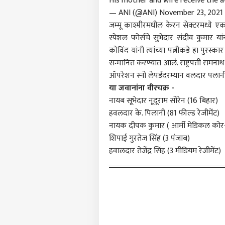
His mother and wife receive the 
टॉप
हॅलो गेस्ट
— ANI (@ANI)
November 23, 2021
जम्मू काश्मीरमधील केरन सेक्टरमध्ये ए
व्यापा
आमच्यासोबत जाहिरात करा
स्पेशल फोर्सचे सुभेदार संदीव कुमार यां
प्रायव्हसी पॉलिसी
कोविंद यांनी त्यांच्या पत्नीकडे हा पुरस्क
संपर्क साधा
सन्मानित करण्यात आलं. राष्ट्रपती रामनाथ क
ऑपरेशन स्नो लेपर्डदरम्यान वलदार पलान
करिअर
या जवानांना वीरचक्र -
फीडबॅक
6400
नायब सूभेदार नूदूराम सोरेन (16 बिहार)
आमच्याबद्दल
चांदी
छत्रप
हवलदार के. पिलानी (81 फील्ड रेजीमेंट)
वाढ, 
नायक दीपक कुमार ( आर्मी मेडिकल कोर
नवे 
शिपाई गुरतेज सिंह (3 पंजाब)
हवालदार तेजेंद्र सिंह (3 मीडियम रेजीमेंट)
'मी क
पोलिस
LOGIN
अभि
अधिक