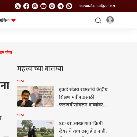
आमच्यासोबत जाहिरात करा
अधिक
शेत-शिवार
भविष्य
देऊन गौरव
महत्त्वाच्या बातम्या
ंना
भारत
इकडं संजय राऊतांचे केंद्रीय
शिक्षण मंत्रीपदासाठी
फडणवीसांवरून दाव्यांवर
दावे, पण पृथ्वीराजबाबांनी
भारत
न
मांडली वेगळीच भूमिका! थेट
SC-ST आरक्षणात 'क्रिमी
म्हणाले, 'त्यांना केंद्रात संधी
लेयर'चे तत्त्व लागू होत नाही,
मिळाल्यास देशातील Gen Z