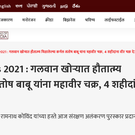
nglish
বাংলা
ਪੰਜਾਬੀ
ગુજરાતી
நாடு
దేశం
ाजकारण
मनोरंजन
क्रीडा
बिझनेस
भविष्य
लाईफस्टाईल
स्टाईल
क्राईम
व्यापार-उद्योग
ट्रेडिंग
ऑटो
गलवान खोऱ्यात हौतात्म्य मिळालेल्या कर्नल संतोष बाबू यांना महावीर चक्र, 4 शहीदांना वीर चक्र 
021 : गलवान खोऱ्यात हौतात्म्य
तोष बाबू यांना महावीर चक्र, 4 शहीदा
 रामनाथ कोविंद यांच्या हस्ते आज संरक्षण अलंकरण पुरस्कार प्रदा