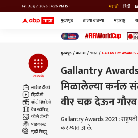
मराठी
हिंदी
E
Fri, Aug 7, 2026 | 4:26 PM IST
मुख्यपृष्ठ
ताज्या बातम्या
महाराष्ट्र
र
बातम्या
जॅाब माझा
लाईफ
भारत
महाराष्ट्र
टेक-गॅजेट
मुंबई
ऑटो
टेलिव्हिजन
विश्व
विश्व
मुख्यपृष्ठ
बातम्या
भारत
GALLANTRY AWARDS 2021 : 
कोल्हापूर
पुणे
Gallantry Awards 2
नवी मुंबई
अमरावती
एक्स्प्लोर
मिळालेल्या कर्नल सं
अहमदनगर
लाईव्ह टीव्ही
अकोला
व्हिडीओ
वीर चक्र देऊन गौरव
शॉर्ट व्हिडीओ
वेब स्टोरिज्
फोटो गॅलरी
Gallantry Awards 2021 : राष्ट्रपती
पॉडकास्ट
करण्यात आले.
मुव्ही रिव्ह्यू