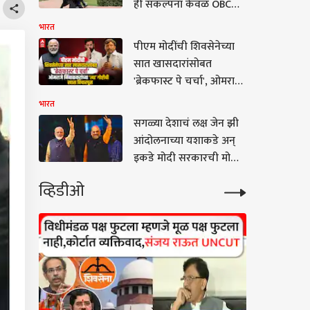
ही संकल्पना केवळ OBC
आणि काँग्रेस...'
आणि SEBC आरक्षणांना
भारत
लागू; केंद्र सरकारचे सुप्रीम
पीएम मोदींची शिवसेनेच्या
कोर्टात प्रतिज्ञापत्र
सात खासदारांसोबत
'ब्रेकफास्ट पे चर्चा', ओमराजे
निंबाळकरांच्या 'त्या' गोष्टीची
भारत
खास विचारपूस; बैठकीतील
सगळ्या देशाचं लक्ष जेन झी
Inside Story
आंदोलनाच्या यशाकडे अन्
इकडे मोदी सरकारची मोहीम
फत्ते, लोकसभा मतदारसंघ
व्हिडीओ
पुर्नरचनेसाठी दोन तृतीयांश
मतांची जुळवाजुळव पूर्ण?