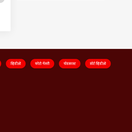
व्हिडीओ
फोटो गॅलरी
पॉडकास्ट
शॉर्ट व्हिडीओ