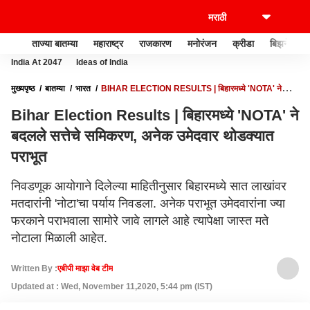
ताज्या बातम्या
महाराष्ट्र
राजकारण
मनोरंजन
क्रीडा
बिझनेस
India At 2047
Ideas of India
मुख्यपृष्ठ
बातम्या
भारत
BIHAR ELECTION RESULTS | बिहारमध्ये 'NOTA' ने
बदलले सत्तेचे समिकरण, अनेक उमेदवार थोडक्यात पराभूत
Bihar Election Results | बिहारमध्ये 'NOTA' ने
बदलले सत्तेचे समिकरण, अनेक उमेदवार थोडक्यात
पराभूत
निवडणूक आयोगाने दिलेल्या माहितीनुसार बिहारमध्ये सात लाखांवर
मतदारांनी 'नोटा'चा पर्याय निवडला. अनेक पराभूत उमेदवारांना ज्या
फरकाने पराभवाला सामोरे जावे लागले आहे त्यापेक्षा जास्त मते
नोटाला मिळाली आहेत.
Written By :
एबीपी माझा वेब टीम
Updated at : Wed, November 11,2020, 5:44 pm (IST)