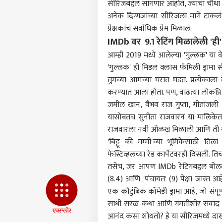
सीरिजबद्दल सांगणार आहोत, ज्याचा चौथा
आमच्यासोबत जाहिरात करा
अनेक दिग्गजांच्या सीरिजला मागे टाकलं 
प्रायव्हसी पॉलिसी
प्रेक्षकांचं सर्वाधिक प्रेम मिळालं.
संपर्क साधा
IMDb वर 9.1 रेटिंग मिळालेली 'ह
करिअर
आम्ही 2019 मध्ये आलेल्या 'गुल्लक' या व
ईपी
फीडबॅक
'गुल्लक' ही मिडल क्लास फॅमिली ड्रामा 
नियम
आमच्याबद्दल
सोडल
बीड
तुमच्या आमच्या घरात घडतं. प्रत्येक
खात्
करण्यात आला होता. पण, वाढत्या लोकप्रियत
काढत
जमील खान, वैभव राज गुप्ता, गीतांजली 
यासोबतच सुनीता राजवारनं या मालिकेत 'बिट
राजवारला नवी ओळख मिळाली आणि ती रात
मनोज 
'बिट्टू की मम्मी'च्या भूमिकेसाठी ति
पाटी
LOGIN
फेस्टिव्हलच्या रेड कार्पेटवरही दिसली. तिच्य
युवक
प्रमा
तसेच, जर आपण IMDb रेटिंगबद्दल बोललो 
संता
(8.4) आणि 'पंचायत' (9) पेक्षा जास्त आ
एक कौटुंबिक कॉमेडी ड्रामा आहे, जो संपूर्ण
साधी सरळ कथा आणि गंमतीशीर संवाद यामुळे
एक्स्प्लोर
आनंद कसा शोधतो? हे या सीरिजमध्ये दा