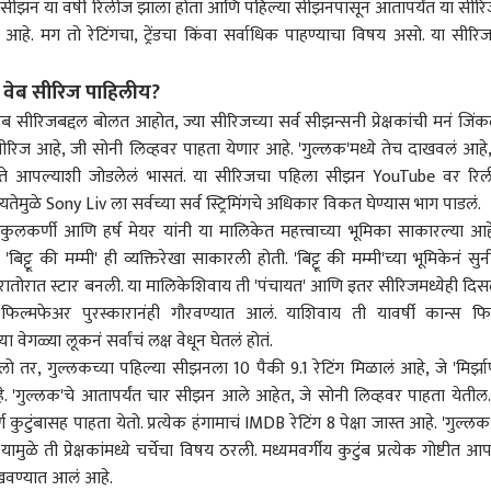
 सीझन या वर्षी रिलीज झाला होता आणि पहिल्या सीझनपासून आतापर्यंत या सीरि
आहे. मग तो रेटिंगचा, ट्रेंडचा किंवा सर्वाधिक पाहण्याचा विषय असो. या सीरि
ी' वेब सीरिज पाहिलीय?
ेब सीरिजबद्दल बोलत आहोत, ज्या सीरिजच्या सर्व सीझन्सनी प्रेक्षकांची मनं जिंक
एफओकडून पीएफच्या 8
डॉक्टरांना मारहाण करणाऱ्या
व्यापाऱ्याचं कुटुंब संपवण्याचा
झार
सीरिज आहे, जी सोनी लिव्हवर पाहता येणार आहे. 'गुल्लक'मध्ये तेच दाखवलं आहे,
ांमध्ये बदल, नोकरी
नगरसेवक रमेश म्हात्रेंची
प्लॅन, घरातील नोकरानेच कट
विद्य
्यानंतर पीएफ
सुटका, पण तुरुंगातून बाहेर
राजकारण
रचला, पण चांगलाच फसला;
सांगली
सूच
भारत
ाला ते आपल्याशी जोडलेलं भासतं. या सीरिजचा पहिला सीझन YouTube वर रि
यातील पूर्ण रक्कम कधी
येताच थेट गोव्याला रवाना
इमारतीतील सुरक्षा रक्षकाची
फीडब
ेमुळे Sony Liv ला सर्वच्या सर्व स्ट्रिमिंगचे अधिकार विकत घेण्यास भाग पाडलं.
ा येणार?
हत्येत चौघांना अटक
रद्द
कुलकर्णी आणि हर्ष मेयर यांनी या मालिकेत महत्त्वाच्या भूमिका साकारल्या आह
विद्य
्टू की मम्मी' ही व्यक्तिरेखा साकारली होती. 'बिट्टू की मम्मी'च्या भूमिकेनं सुन
ोरात स्टार बनली. या मालिकेशिवाय ती 'पंचायत' आणि इतर सीरिजमध्येही दिस
जरांगेंनंतर आता नरेंद्र
हॉटेलमधील वेटरने बिअर आणू
अखेर 3 तासानंतर सांगलीचा
Vide
ला फिल्मफेअर पुरस्कारानंही गौरवण्यात आलं. याशिवाय ती यावर्षी कान्स फि
लही आक्रमक; मराठा
का म्हणताच तुकाराम मुंढे
धर्मेंद्र खाली उतरला; माझ्या
रिल
ा वेगळ्या लूकनं सर्वांचं लक्ष वेधून घेतलं होतं.
ांच्या जात
संतापले; FDA आयुक्तांनी
प्रेयसीला घेऊन या म्हणत
मंत्र
णपत्रावरुन अधिकाऱ्यांवर
सांगितला भन्नाट किस्सा
मोबाईल टॉवरवर चढला
फिट
तर, गुल्लकच्या पहिल्या सीझनला 10 पैकी 9.1 रेटिंग मिळालं आहे, जे 'मिर्झाप
प
प्रेमवीर
रोशन
हे. 'गुल्लक'चे आतापर्यंत चार सीझन आले आहेत, जे सोनी लिव्हवर पाहता येतील.
लाई
 कुटुंबासह पाहता येतो. प्रत्येक हंगामाचं IMDB रेटिंग 8 पेक्षा जास्त आहे. 'गुल्लक
 ती प्रेक्षकांमध्ये चर्चेचा विषय ठरली. मध्यमवर्गीय कुटुंब प्रत्येक गोष्टीत आ
खवण्यात आलं आहे.