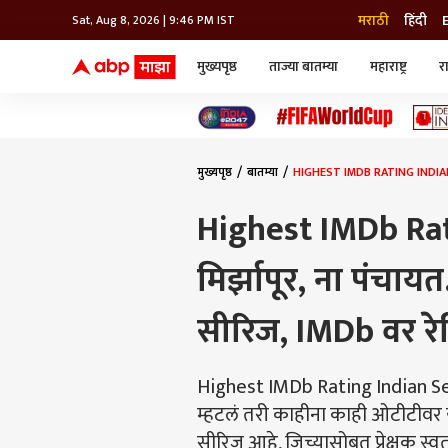
मराठी
हिंदी
Sat, Aug 8, 2026 | 9:46 PM IST
मुख्यपृष्ठ
ताज्या बातम्या
महाराष्ट्र
र
बातम्या
जॅाब माझा
लाईफ
भारत
महाराष्ट्र
टेक-गॅजेट
मुंबई
ऑटो
टेलिव्हिजन
विश्व
विश्व
मुख्यपृष्ठ
बातम्या
HIGHEST IMDB RATING INDIAN SERI
कोल्हापूर
पुणे
Highest IMDb Rat
नवी मुंबई
अमरावती
मिर्झापूर, ना पंचायत
अहमदनगर
अकोला
सीरिज, IMDb वर रेटि
Highest IMDb Rating Indian Seri
म्हटलं तरी काहीना काही ओटीटीवर येत
सीरिज आहे, जिच्यासोबत प्रेक्षक स्