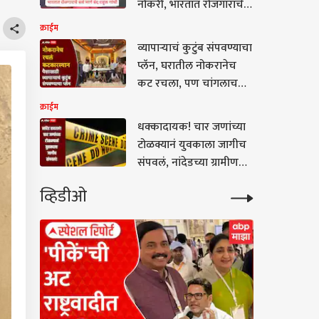
नोकरी, भारतात रोजगाराचे
सर्व मार्ग बंद, राहुल गांधी
क्राईम
यांचा हल्लाबोल
व्यापाऱ्याचं कुटुंब संपवण्याचा
प्लॅन, घरातील नोकरानेच
कट रचला, पण चांगलाच
फसला; इमारतीतील सुरक्षा
क्राईम
रक्षकाची हत्येत चौघांना
धक्कादायक! चार जणांच्या
अटक
टोळक्यानं युवकाला जागीच
संपवलं, नांदेडच्या ग्रामीण
पोलिस स्टेशनच्या हद्दीतच
व्हिडीओ
घडली घटना