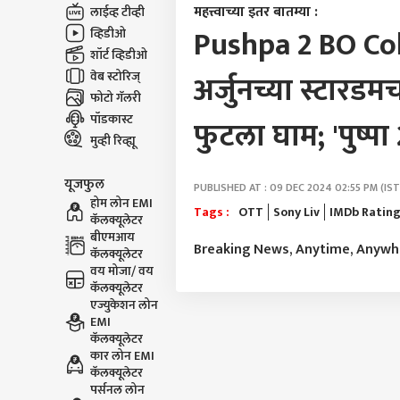
महत्त्वाच्या इतर बातम्या :
लाईव्ह टीव्ही
Pushpa 2 BO Col
व्हिडीओ
शॉर्ट व्हिडीओ
वेब स्टोरिज्
अर्जुनच्या स्टारडम
फोटो गॅलरी
पॉडकास्ट
फुटला घाम; 'पुष्प
मुव्ही रिव्ह्यू
यूजफुल
PUBLISHED AT : 09 DEC 2024 02:55 PM (IST
होम लोन EMI
Tags :
OTT
Sony Liv
IMDb Ratin
कॅलक्यूलेटर
बीएमआय
Breaking News, Anytime, Anyw
कॅलक्यूलेटर
वय मोजा/ वय
कॅलक्यूलेटर
एज्युकेशन लोन
EMI
कॅलक्यूलेटर
कार लोन EMI
कॅलक्यूलेटर
पर्सनल लोन