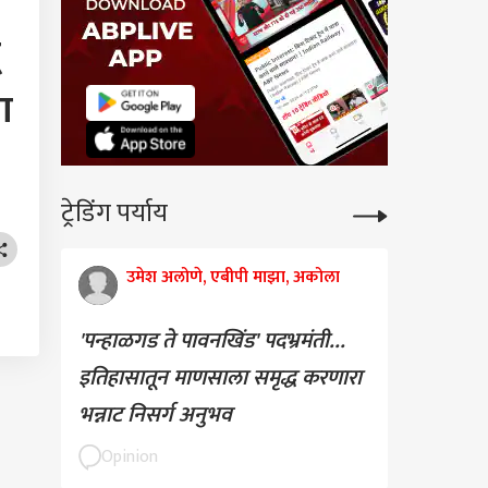
ा
ट्रेडिंग पर्याय
उमेश अलोणे, एबीपी माझा, अकोला
'पन्हाळगड ते पावनखिंड' पदभ्रमंती...
इतिहासातून माणसाला समृद्ध करणारा
भन्नाट निसर्ग अनुभव
Opinion