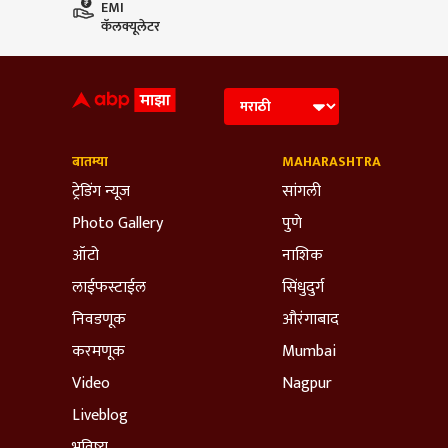
EMI
कॅलक्यूलेटर
बातम्या
MAHARASHTRA
ट्रेडिंग न्यूज
सांगली
Photo Gallery
पुणे
ऑटो
नाशिक
लाईफस्टाईल
सिंधुदुर्ग
निवडणूक
औरंगाबाद
करमणूक
Mumbai
Video
Nagpur
Liveblog
भविष्य