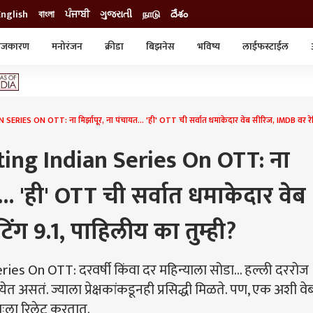
English
বাংলা
ਪੰਜਾਬੀ
ગુજરાતી
நாடு
దేశం
ाजकारण
मनोरंजन
क्रीडा
बिझनेस
भविष्य
लाईफस्टाईल
स्टाईल
क्राईम
व्यापार-उद्योग
ट्रेडिंग
ऑटो
ES ON OTT: ना मिर्झापूर, ना पंचायत... 'ही' OTT ची सर्वात धमाकेदार वेब सीरिज, IMDB वर रेटिं
ing Indian Series On OTT: ना
... 'ही' OTT ची सर्वात धमाकेदार वेब
ंग 9.1, पाहिलीय का तुम्ही?
es On OTT: दरवर्षी किंवा दर महिन्याला सोडा... हल्ली दररोज
 असतं. ज्याला प्रेक्षकांकडूनही प्रसिद्धी मिळते. पण, एक अशी वे
वतःला रिलेट करतात.