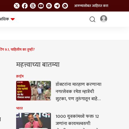
आमच्यासोबत जाहिरात करा
अधिक
शेत-शिवार
भविष्य
ग 9.1, पाहिलीय का तुम्ही?
महत्त्वाच्या बातम्या
क्राईम
डॉक्टरांना मारहाण करणाऱ्या
नगरसेवक रमेश म्हात्रेंची
सुटका, पण तुरुंगातून बाहेर
येताच थेट गोव्याला रवाना
भारत
1000 युवकांमध्ये फक्त 12
ब
जणांना कायमस्वरुपी