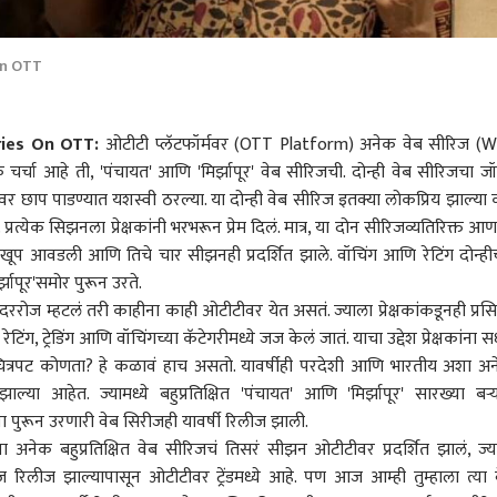
On OTT
ries On OTT:
ओटीटी प्लॅटफॉर्मवर (OTT Platform) अनेक वेब सीरिज (
धिक चर्चा आहे ती, 'पंचायत' आणि 'मिर्झापूर' वेब सीरिजची. दोन्ही वेब सीरिजचा ज
 मनावर छाप पाडण्यात यशस्वी ठरल्या. या दोन्ही वेब सीरिज इतक्या लोकप्रिय झाल्या 
. प्रत्येक सिझनला प्रेक्षकांनी भरभरून प्रेम दिलं. मात्र, या दोन सीरिजव्यतिरिक्त आ
 खूप आवडली आणि तिचे चार सीझनही प्रदर्शित झाले. वॉचिंग आणि रेटिंग दोन्हीच
झापूर'समोर पुरून उरते.
 दररोज म्हटलं तरी काहीना काही ओटीटीवर येत असतं. ज्याला प्रेक्षकांकडूनही प्रसिद
ंग, ट्रेडिंग आणि वॉचिंगच्या कॅटेगरीमध्ये जज केलं जातं. याचा उद्देश प्रेक्षकांना सध
चित्रपट कोणता? हे कळावं हाच असतो. यावर्षीही परदेशी आणि भारतीय अशा अ
 कॉर्नर
झाल्या आहेत. ज्यामध्ये बहुप्रतिक्षित 'पंचायत' आणि 'मिर्झापूर' सारख्या बऱ्
्यांना पुरून उरणारी वेब सिरीजही यावर्षी रिलीज झाली.
 आर्टिकल
टॉप रील्स
्या अनेक बहुप्रतिक्षित वेब सीरिजचं तिसरं सीझन ओटीटीवर प्रदर्शित झालं, ज्या
ीरिज रिलीज झाल्यापासून ओटीटीवर ट्रेंडमध्ये आहे. पण आज आम्ही तुम्हाला त्या 
र-उद्योग
क्राईम
क्राईम
भारत