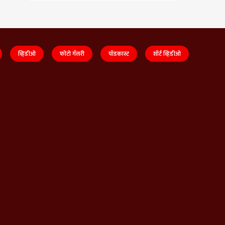
व्हिडीओ
फोटो गॅलरी
पॉडकास्ट
शॉर्ट व्हिडीओ