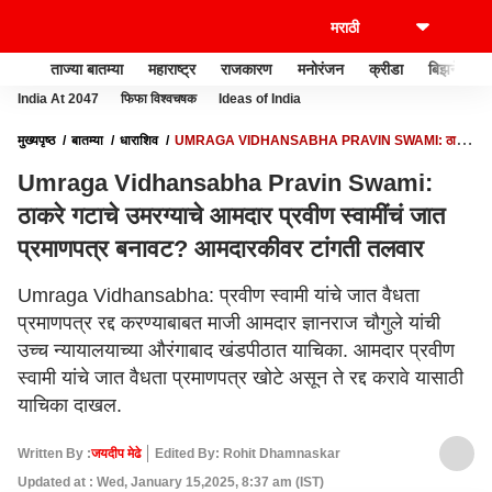
ताज्या बातम्या
महाराष्ट्र
राजकारण
मनोरंजन
क्रीडा
बिझनेस
India At 2047
फिफा विश्वचषक
Ideas of India
मुख्यपृष्ठ
बातम्या
धाराशिव
UMRAGA VIDHANSABHA PRAVIN SWAMI: ठाकरे
गटाचे उमरग्याचे आमदार प्रवीण स्वामींचं जात प्रमाणपत्र बनावट? आमदारकीवर टांगती तलवार
Umraga Vidhansabha Pravin Swami:
ठाकरे गटाचे उमरग्याचे आमदार प्रवीण स्वामींचं जात
प्रमाणपत्र बनावट? आमदारकीवर टांगती तलवार
Umraga Vidhansabha: प्रवीण स्वामी यांचे जात वैधता
प्रमाणपत्र रद्द करण्याबाबत माजी आमदार ज्ञानराज चौगुले यांची
उच्च न्यायालयाच्या औरंगाबाद खंडपीठात याचिका. आमदार प्रवीण
स्वामी यांचे जात वैधता प्रमाणपत्र खोटे असून ते रद्द करावे यासाठी
याचिका दाखल.
Written By :
जयदीप मेढे
Edited By: Rohit Dhamnaskar
Updated at : Wed, January 15,2025, 8:37 am (IST)