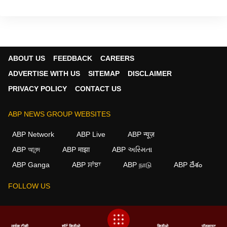
ABOUT US
FEEDBACK
CAREERS
ADVERTISE WITH US
SITEMAP
DISCLAIMER
PRIVACY POLICY
CONTACT US
ABP NEWS GROUP WEBSITES
ABP Network
ABP Live
ABP न्यूज़
ABP আনন্দ
ABP माझा
ABP અસ્મિતા
×
ABP Ganga
ABP ਸਾਂਝਾ
ABP நாடு
ABP దేశం
We use cookies to improve your experience, analyze
traffic, and personalize content. By clicking "Allow", you
FOLLOW US
agree to our use of cookies.
Decline
Allow
This website follows the
DNPA Code of Ethics.
Copyright@2026.
लाईव्ह टीव्ही
शॉर्ट व्हिडीओ
व्हिडीओ
पॉडकास्ट