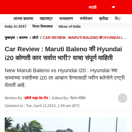
ताज्या बातम्या
महाराष्ट्र
राजकारण
मनोरंजन
क्रीडा
बिझनेस
India At 2047
फिफा विश्वचषक
Ideas of India
मुख्यपृष्ठ
बातम्या
ऑटो
CAR REVIEW : MARUTI BALENO की HYUNDAI I20
कोणती कार सर्वात भारी? वाचा संपूर्ण माहिती
Car Review : Maruti Baleno की Hyundai
i20 कोणती कार सर्वात भारी? वाचा संपूर्ण माहिती
New Maruti Baleno vs Hyundai i20 : Hyundai च्या
सध्याच्या पसंतीच्या i20 ला आव्हान देण्यासाठी नवीन बलेनोने एन्ट्री
घेतली आहे.
Written By :
एबीपी माझा वेब टीम
Edited By: प्रिया मोहिते
Updated at : Tue, April 12,2022, 1:58 pm (IST)