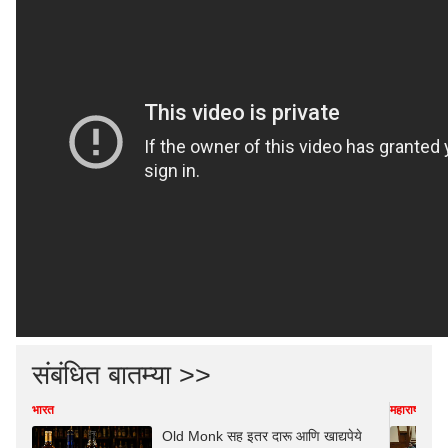
संबंधित बातम्या >>
भारत
महाराष्ट्र
Old Monk सह इतर दारू आणि खाद्यपेये