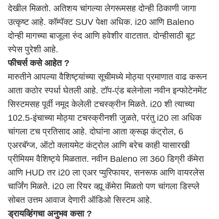
देखील मिळतो. अतिशय चांगल्या लेगरूमसह दोन्ही ठिकाणी जागा
उत्कृष्ट आहे. कॉम्पॅक्ट SUV पेक्षा अधिक. i20 आणि Baleno
दोन्ही मागच्या बाजूला रुंद आणि हवेशीर वाटतात. दोन्हीसाठी बूट
स्पेस पुरेशी आहे.
फीचर्स कसे आहेत ?
मारुतीने आपल्या वैशिष्ट्यांच्या सूचीमध्ये मोठ्या प्रमाणात वाढ करून
आता कठोर स्पर्धा घेतली आहे. टॉप-एंड बलेनोला नवीन इन्फोटेनमेंट
सिस्टमसह पूर्वी नमूद केलेली टचस्क्रीन मिळते. i20 शी त्याच्या
102.5-इंचाच्या मोठ्या टचस्क्रीनशी जुळते, परंतु i20 ला अधिक
चांगला टच प्रतिसाद आहे. दोघांना आता क्रूझ कंट्रोल, 6
एअरबॅग्ज, ऑटो क्लायमेट कंट्रोल आणि बरेच काही यासारखी
प्रीमियम वैशिष्ट्ये मिळतात. नवीन Baleno ला 360 डिग्री कॅमेरा
आणि HUD तर i20 ला एअर प्युरिफायर, सनरूफ आणि वायरलेस
चार्जिंग मिळते. i20 ला रियर व्ह्यू कॅमेरा मिळतो पण चांगला डिस्प्ले
सोबत उत्तम आवाज देणारी ऑडिओ सिस्टम आहे.
ड्रायव्हिंगचा अनुभव कसा ?