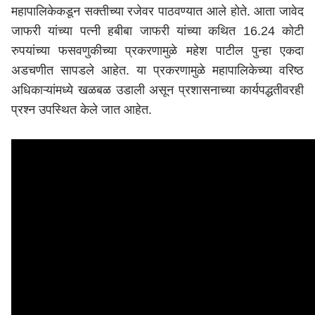
महापालिकेकडून सक्तीच्या रजेवर पाठवण्यात आले होते. आता जावेद
जाफरी यांच्या पत्नी हबीबा जाफरी यांच्या कथित 16.24 कोटी
रुपयांच्या फसवणुकीच्या प्रकरणामुळे महेश पाटील पुन्हा एकदा
अडचणीत सापडले आहेत. या प्रकरणामुळे महापालिकेच्या वरिष्ठ
अधिकाऱ्यांमध्ये खळबळ उडाली असून प्रशासनाच्या कार्यपद्धतीवरही
प्रश्न उपस्थित केले जात आहेत.