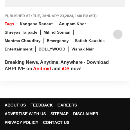
PUBLISHED AT : TUE, JANUARY 23,2024, 1:46 PM (IST)
Tags :
Kangana Ranaut
Anupam Kher
Shreyas Talpade
Milind Soman
Mahima Chaudhry
Emergency
Satish Kaushik
Entertainment
BOLLYWOOD
Vishak Nair
Breaking News, Anytime, Anywhere - Download
ABPLIVE on
Android
and
iOS
now!
ABOUT US
FEEDBACK
CAREERS
ADVERTISE WITH US
SITEMAP
DISCLAIMER
PRIVACY POLICY
CONTACT US