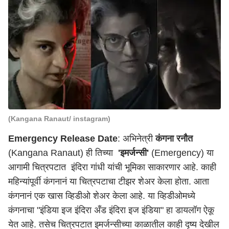
(Kangana Ranaut/ instagram)
Emergency Release Date
: अभिनेत्री
कंगना रनौत
(Kangana Ranaut) ही तिच्या
'इमर्जन्सी'
(Emergency) या
आगामी चित्रपटात इंदिरा गांधी यांची भूमिका साकारणार आहे. काही
महिन्यांपूर्वी कंगनानं या चित्रपटाचा टीझर शेअर केला होता. आता
कंगनानं एक खास व्हिडीओ शेअर केला आहे. या व्हिडीओमध्ये
कंगनाचा "इंडिया इज इंदिरा अँड इंदिरा इज इंडिया" हा डायलॉग ऐकू
येत आहे. तसेच चित्रपटात इमर्जन्सीच्या काळातील काही दृष्य देखील