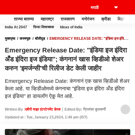
ताज्या बातम्या
महाराष्ट्र
राजकारण
मनोरंजन
क्रीडा
बिझनेस
India At 2047
फिफा विश्वचषक
Ideas of India
मुख्यपृष्ठ
करमणूक
बॉलीवूड
EMERGENCY RELEASE DATE: "इंडिया इज इंदिरा
अँड इंदिरा इज इंडिया"; कंगनानं खास व्हिडीओ शेअर करुन 'इमर्जन्सी'ची रिलीज डेट केली जाहीर
Emergency Release Date: "इंडिया इज इंदिरा
अँड इंदिरा इज इंडिया"; कंगनानं खास व्हिडीओ शेअर
करुन 'इमर्जन्सी'ची रिलीज डेट केली जाहीर
Emergency Release Date: कंगनानं एक खास व्हिडीओ शेअर
केला आहे. या व्हिडीओमध्ये कंगनाचा "इंडिया इज इंदिरा अँड इंदिरा
इज इंडिया" हा डायलॉग ऐकू येत आहे.
Written By :
एबीपी माझा एंटरटेनमेंट डेस्क
Edited By: प्रियांका कुलकर्णी
Updated at : Tue, January 23,2024, 1:46 pm (IST)