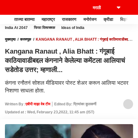
ताज्या बातम्या
महाराष्ट्र
राजकारण
मनोरंजन
क्रीडा
बिझनेस
India At 2047
फिफा विश्वचषक
Ideas of India
मुख्यपृष्ठ
करमणूक
KANGANA RANAUT , ALIA BHATT : गंगूबाई काठियावाडीबद्दल
कंगनाने केलेल्या कमेंटला आलियाचं सडेतोड उत्तर; म्हणाली...
Kangana Ranaut , Alia Bhatt : गंगूबाई
काठियावाडीबद्दल कंगनाने केलेल्या कमेंटला आलियाचं
सडेतोड उत्तर; म्हणाली...
कंगना रनौतनं सोशल मीडियावर पोस्ट शेअर करून आलिया भटवर
निशाणा साधला होता.
Written By :
एबीपी माझा वेब टीम
Edited By: प्रियांका कुलकर्णी
Updated at : Wed, February 23,2022, 11:45 am (IST)