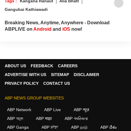
Tags :
Kangana Ranaut
Alia Bhatt
Gangubai Kathiawadi
Breaking News, Anytime, Anywhere - Download
ABPLIVE on
Android
and
iOS
now!
ABOUT US
FEEDBACK
CAREERS
ADVERTISE WITH US
SITEMAP
DISCLAIMER
PRIVACY POLICY
CONTACT US
ABP NEWS GROUP WEBSITES
ABP Network
ABP Live
ABP न्यूज़
ABP আনন্দ
ABP माझा
ABP અસ્મિતા
ABP Ganga
ABP ਸਾਂਝਾ
ABP நாடு
ABP దేశం