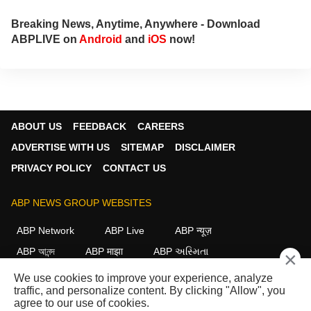
Breaking News, Anytime, Anywhere - Download
ABPLIVE on
Android
and
iOS
now!
ABOUT US
FEEDBACK
CAREERS
ADVERTISE WITH US
SITEMAP
DISCLAIMER
PRIVACY POLICY
CONTACT US
ABP NEWS GROUP WEBSITES
ABP Network
ABP Live
ABP न्यूज़
ABP আনন্দ
ABP माझा
ABP અસ્મિતા
×
ABP Ganga
ABP ਸਾਂਝਾ
ABP நாடு
ABP దేశం
We use cookies to improve your experience, analyze
traffic, and personalize content. By clicking "Allow", you
FOLLOW US
agree to our use of cookies.