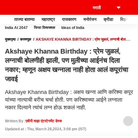
ताज्या बातम्या
महाराष्ट्र
राजकारण
मनोरंजन
क्रीडा
बिझनेस
India At 2047
फिफा विश्वचषक
Ideas of India
मुख्यपृष्ठ
करमणूक
AKSHAYE KHANNA BIRTHDAY : प्रेम जुळलं, लग्नाची बोलणीही
झाली, पण मुलीच्या आईनंच दिला नकार; म्हणून अक्षय खन्नाला नाही होता आलं कपूरांचा जावई
Akshaye Khanna Birthday : प्रेम जुळलं,
लग्नाची बोलणीही झाली, पण मुलीच्या आईनंच दिला
नकार; म्हणून अक्षय खन्नाला नाही होता आलं कपूरांचा
जावई
Akshaye Khanna Birthday : अक्षय खन्ना आणि करिश्मा कपूर
यांच्या नात्याची बरीच चर्चा होती. पण करिश्माच्या आईने लग्नाला
नकार दिल्याने त्यांचं लग्न होऊ शकलं नाही.
Written By :
एबीपी माझा एंटरटेनमेंट डेस्क
Updated at : Thu, March 28,2024, 3:08 pm (IST)