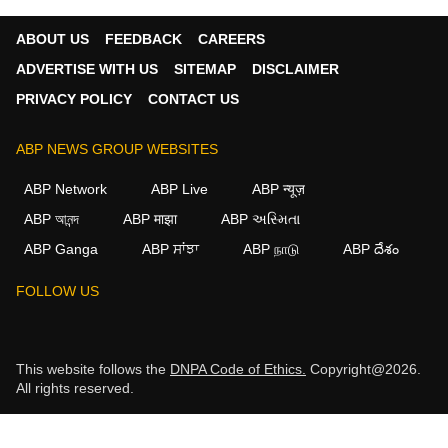
ABOUT US
FEEDBACK
CAREERS
ADVERTISE WITH US
SITEMAP
DISCLAIMER
PRIVACY POLICY
CONTACT US
ABP NEWS GROUP WEBSITES
ABP Network
ABP Live
ABP न्यूज़
ABP আনন্দ
ABP माझा
ABP અસ્મિતા
ABP Ganga
ABP ਸਾਂਝਾ
ABP நாடு
ABP దేశం
FOLLOW US
This website follows the
DNPA Code of Ethics.
Copyright@2026.
All rights reserved.