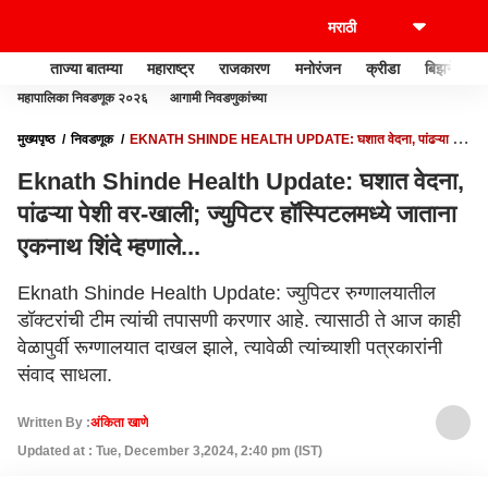
ताज्या बातम्या
महाराष्ट्र
राजकारण
मनोरंजन
क्रीडा
बिझनेस
महापालिका निवडणूक २०२६
आगामी निवडणुकांच्या
मुख्यपृष्ठ
निवडणूक
EKNATH SHINDE HEALTH UPDATE: घशात वेदना, पांढऱ्या पेशी
वर-खाली; ज्युपिटर हॉस्पिटलमध्ये जाताना एकनाथ शिंदे म्हणाले...
Eknath Shinde Health Update: घशात वेदना,
पांढऱ्या पेशी वर-खाली; ज्युपिटर हॉस्पिटलमध्ये जाताना
एकनाथ शिंदे म्हणाले...
Eknath Shinde Health Update: ज्युपिटर रुग्णालयातील
डॉक्टरांची टीम त्यांची तपासणी करणार आहे. त्यासाठी ते आज काही
वेळापुर्वी रूग्णालयात दाखल झाले, त्यावेळी त्यांच्याशी पत्रकारांनी
संवाद साधला.
Written By :
अंकिता खाणे
Updated at : Tue, December 3,2024, 2:40 pm (IST)