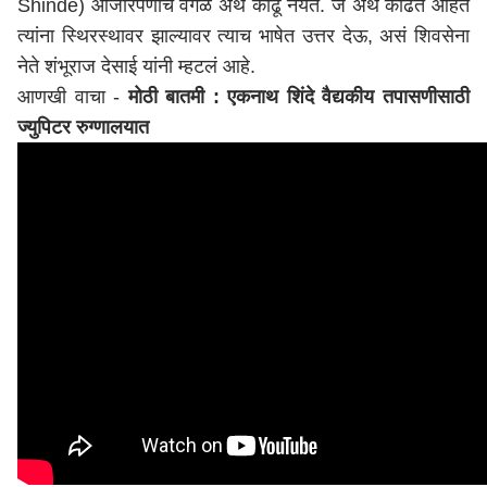
Shinde) आजारपणाचे वेगळे अर्थ काढू नयेत. जे अर्थ काढत आहेत
त्यांना स्थिरस्थावर झाल्यावर त्याच भाषेत उत्तर देऊ, असं शिवसेना
नेते शंभूराज देसाई यांनी म्हटलं आहे.
आणखी वाचा -
मोठी बातमी : एकनाथ शिंदे वैद्यकीय तपासणीसाठी
ज्युपिटर रुग्णालयात