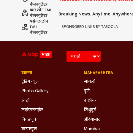
कॅलक्यूलेटर
कार लोन EMI
Breaking News, Anytime, Anywher
कॅलक्यूलेटर
पर्सनल लोन
SPONSORED LINKS BY TABOOLA
EMI
कॅलक्यूलेटर
बातम्या
MAHARASHTRA
ट्रेडिंग न्यूज
सांगली
Photo Gallery
पुणे
ऑटो
नाशिक
लाईफस्टाईल
सिंधुदुर्ग
निवडणूक
औरंगाबाद
करमणूक
Mumbai