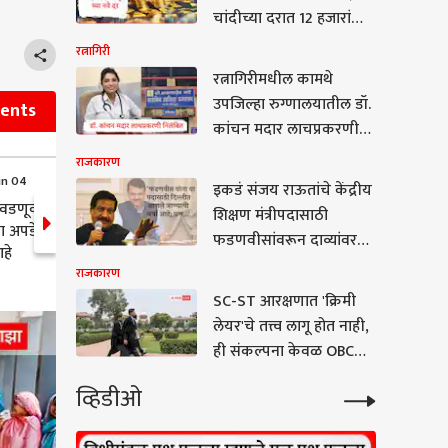
चांदीच्या दरात 12 हजारांची
वाढ, जाणून घ्या सोने चांदीचे
रत्नागिरी
नवे दर
रत्नागिरीमधील कामथे
उपजिल्हा रुग्णालयातील डॉ.
vents
कांचन मदार लाचप्रकरणी
निलंबित; आरोग्य विभागाची
राजकारण
कारवाई
un 04
18:36 (IST) Jun 04
इकडं संजय राऊतांचे केंद्रीय
वडणूक 2024
Nanded निवडणूक २०२४ चे
शिक्षण मंत्रीपदासाठी
ा अपडेट्स: Inc
निकाल लाइव्ह: कोण पुढे..कोण
फडणवीसांवरून दाव्यांवर
हे
मागे
दावे, पण पृथ्वीराजबाबांनी
राजकारण
मांडली वेगळीच भूमिका! थेट
SC-ST आरक्षणात 'क्रिमी
म्हणाले, 'त्यांना केंद्रात संधी
लेयर'चे तत्त्व लागू होत नाही,
मिळाल्यास देशातील Gen Z
ही संकल्पना केवळ OBC
आणि काँग्रेस...'
आणि SEBC आरक्षणांना
व्हिडीओ
लागू; केंद्र सरकारचे सुप्रीम
कोर्टात प्रतिज्ञापत्र