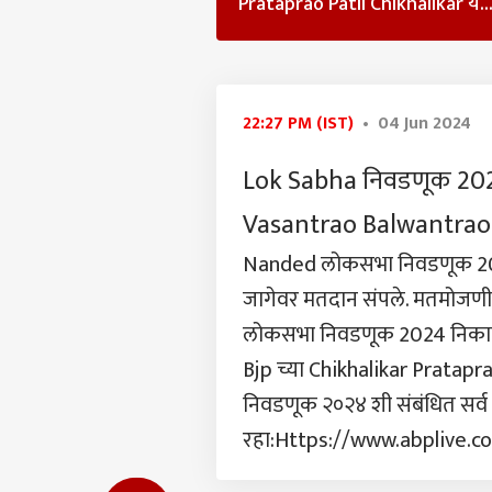
Prataprao Patil Chikhalikar य..
टॉप
हॅलो गेस्ट
व्यापा
आमच्यासोबत जाहिरात करा
प्रायव्हसी पॉलिसी
22:27 PM (IST)
• 04 Jun 2024
संपर्क साधा
Lok Sabha निवडणूक 20
करिअर
फीडबॅक
Vasantrao Balwantrao
6400
आमच्याबद्दल
चांदी
छत्रप
Nanded लोकसभा निवडणूक 20
वाढ, 
नवे 
जागेवर मतदान संपले. मतमोजणी
लोकसभा निवडणूक 2024 निकाल 
Bjp च्या Chikhalikar Pratapra
'मी क
पोलिस
निवडणूक २०२४ शी संबंधित सर्व 
LOGIN
अभि
अधिक
रहा:Https://www.abplive.c