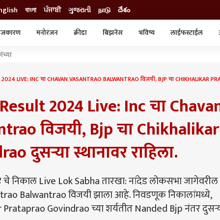
nglish
বাংলা
ਪੰਜਾਬੀ
ગુજરાતી
நாடு
దేశం
ाजकारण
मनोरंजन
क्रीडा
बिझनेस
भविष्य
लाईफस्टाईल
स्टाईल
क्राईम
व्यापार-उद्योग
ंच्या
ट्रेडिंग
ऑटो
024 LIVE: INC चा CHAVAN VASANTRAO BALWANTRAO विजयी, BJP चा CHIKHALIKAR PRATAP
Result 2024 Live: Inc चा Chava
trao विजयी, Bjp चा Chikhalikar
o दुसऱ्या स्थानावर राहिला.
े निकाल Live Lok Sabha तारखा: नांदेड लोकसभा जागेवरील
rao Balwantrao विजयी झाला आहे. निवडणूक निकालांमध्ये,
 Prataprao Govindrao च्या शर्यतीत Nanded Bjp नंतर दुसऱ्