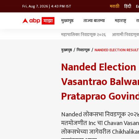
मराठी
हिंदी
E
Fri, Aug 7, 2026 | 4:43 PM IST
मुख्यपृष्ठ
ताज्या बातम्या
महाराष्ट्र
र
बातम्या
जॅाब माझा
लाईफ
महापालिका निवडणूक २०२६
आगामी निवडणुका
भारत
महाराष्ट्र
टेक-गॅजेट
मुंबई
ऑटो
टेलिव्हिजन
विश्व
विश्व
मुख्यपृष्ठ
निवडणूक
NANDED ELECTION RESULT 2
कोल्हापूर
Nanded Election 
पुणे
नवी मुंबई
अमरावती
Vasantrao Balwan
अहमदनगर
अकोला
Prataprao Govindra
Nanded लोकसभा निवडणूक २०२४ च
मतमोजणीत Inc चा Chavan Vasant
लोकसभेच्या जागेवरील Chikhalikar