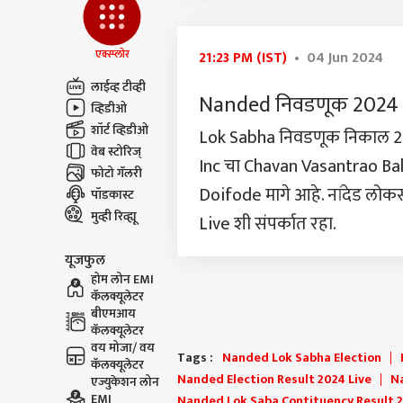
एक्स्प्लोर
21:23 PM (IST)
• 04 Jun 2024
लाईव्ह टीव्ही
Nanded निवडणूक 2024 न
व्हिडीओ
शॉर्ट व्हिडीओ
Lok Sabha निवडणूक निकाल 20
वेब स्टोरिज्
Inc चा Chavan Vasantrao B
फोटो गॅलरी
Doifode मागे आहे. नांदेड लो
पॉडकास्ट
मुव्ही रिव्ह्यू
Live शी संपर्कात रहा.
यूजफुल
होम लोन EMI
कॅलक्यूलेटर
बीएमआय
कॅलक्यूलेटर
वय मोजा/ वय
Tags :
Nanded Lok Sabha Election
कॅलक्यूलेटर
Nanded Election Result 2024 Live
N
एज्युकेशन लोन
EMI
Nanded Lok Saba Contituency Result 