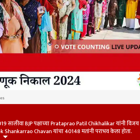
tes
 कॉर्नर
सालीवा BJP पक्षाच्या Prataprao Patil Chikhalikar यांनी विजय
shok Shankarrao Chavan यांचा 40148 मतांनी पराभव केला होता.