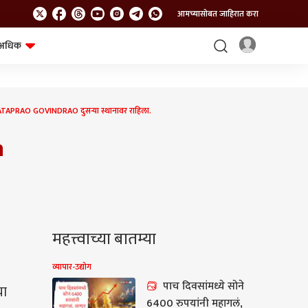
आमच्यासोबत जाहिरात करा
अधिक
शेत-शिवार
भविष्य
RAO GOVINDRAO दुसऱ्या स्थानावर राहिला.
n
महत्त्वाच्या बातम्या
व्यापार-उद्योग
पाच दिवसांमध्ये सोने
या
6400 रुपयांनी महागलं,