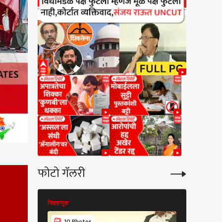
फोटो गॅलरी
निवडणूक
निवडणूक
10 Photos