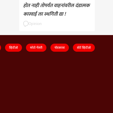
होत नाही तोपर्यंत वाहनांवरील दंडात्मक
कारवाई ला स्थगिती द्या !
Opinion
व्हिडीओ
फोटो गॅलरी
पॉडकास्ट
शॉर्ट व्हिडीओ