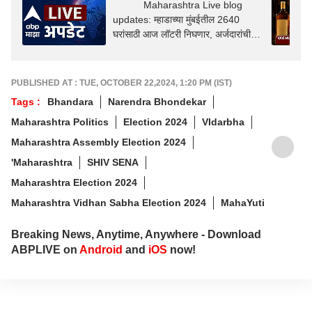
Maharashtra Live blog
updates: म्हाडाच्या मुंबईतील 2640
घरांसाठी आज लॉटरी निघणार, अर्जदारांची
धाकधूक वाढली
PUBLISHED AT : TUE, OCTOBER 22,2024, 1:20 PM (IST)
Tags :
Bhandara
Narendra Bhondekar
Maharashtra Politics
Election 2024
VIdarbha
Maharashtra Assembly Election 2024
'Maharashtra
SHIV SENA
Maharashtra Election 2024
Maharashtra Vidhan Sabha Election 2024
MahaYuti
Breaking News, Anytime, Anywhere - Download
ABPLIVE on
Android
and
iOS
now!