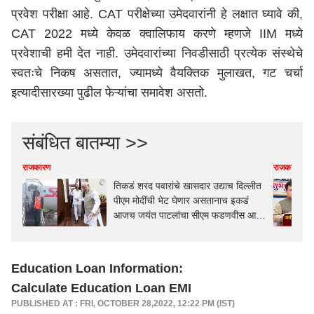
प्रवेश परीक्षा आहे. CAT परीक्षेच्या उमेदवारांनी हे लक्षात घ्यावे की,
CAT 2022 मध्ये केवळ क्वालिफाय करणे म्हणजे IIM मध्ये
प्रवेशाची हमी देत ​​नाही. उमेदवारांच्या निवडीसाठी प्रत्येक संस्थेचे
स्वतःचे निकष असतात, ज्यामध्ये वैयक्तिक मुलाखत, गट चर्चा
इत्यादीसारख्या पुढील फेऱ्यांचा समावेश असतो.
संबंधित बातम्या >>
राजकारण
राजकारण
तिकडं शरद पवारांचे खासदार उद्याच दिल्लीत
पीएम मोदींची भेट घेणार असतानाच इकडं
आजच जयंत पाटलांचा सीएम फडणवीस आणि
विधानसभा अध्यक्ष राहुल नार्वेकरांसोबत मुंबई
ते कोल्हापूर एकत्र प्रवास!
Education Loan Information:
Calculate Education Loan EMI
PUBLISHED AT : FRI, OCTOBER 28,2022, 12:22 PM (IST)