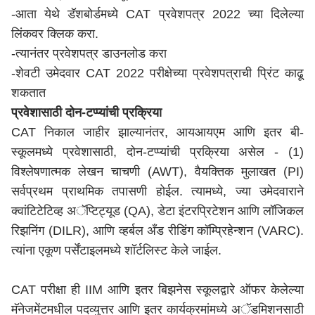
-आता येथे डॅशबोर्डमध्ये CAT प्रवेशपत्र 2022 च्या दिलेल्या
लिंकवर क्लिक करा.
-त्यानंतर प्रवेशपत्र डाउनलोड करा
-शेवटी उमेदवार CAT 2022 परीक्षेच्या प्रवेशपत्राची प्रिंट काढू
शकतात
प्रवेशासाठी दोन-टप्प्यांची प्रक्रिया
CAT निकाल जाहीर झाल्यानंतर, आयआयएम आणि इतर बी-
स्कूलमध्ये प्रवेशासाठी, दोन-टप्प्यांची प्रक्रिया असेल - (1)
विश्लेषणात्मक लेखन चाचणी (AWT), वैयक्तिक मुलाखत (PI)
सर्वप्रथम प्राथमिक तपासणी होईल. त्यामध्ये, ज्या उमेदवाराने
क्वांटिटेटिव्ह अॅप्टिट्यूड (QA), डेटा इंटरप्रिटेशन आणि लॉजिकल
रिझनिंग (DILR), आणि व्हर्बल अँड रीडिंग कॉम्प्रिहेन्शन (VARC).
त्यांना एकूण पर्सेंटाइलमध्ये शॉर्टलिस्ट केले जाईल.
CAT परीक्षा ही IIM आणि इतर बिझनेस स्कूलद्वारे ऑफर केलेल्या
मॅनेजमेंटमधील पदव्युत्तर आणि इतर कार्यक्रमांमध्ये अॅडमिशनसाठी