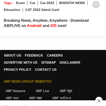
Tags :
Exam
Cat
Cat 2022
MARATHI NEWS
Eduaction
​​CAT 2022 Admit Card
Breaking News, Anytime, Anywhere - Download
ABPLIVE on
Android
and
iOS
now!
ABOUT US
FEEDBACK
CAREERS
ADVERTISE WITH US
SITEMAP
DISCLAIMER
PRIVACY POLICY
CONTACT US
ABP NEWS GROUP WEBSITES
ABP Network
ABP Live
ABP न्यूज़
ABP আনন্দ
ABP माझा
ABP અસ્મિતા
×
ABP Ganga
ABP ਸਾਂਝਾ
ABP நாடு
ABP దేశం