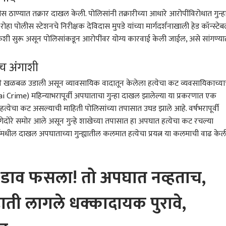
स ठाण्यात तक्रार दाखल केली. पोलिसांनी तक्रारीच्या आधारे आरोपींविरोधात गुन्ह
हा पोलीस स्टेशनचे निरीक्षक देविदास मुपडे यांच्या मार्गदर्शनाखाली हेड कॉन्स्टे
 सुरू असून पोलिसांकडून आरोपींवर योग्य कारवाई केली जाईल, असे सांगण्या
माझा टॉप 10 हेडलाईन्स
लोकलमध्ये हरवलेली बॅग
BLOG : खड्डेमुक्त रस्त्यांची
ताना
ाच अंगाशी
 ऑगस्ट 2026 |
परत; पोलिसांची कामगिरी,
उद्दिष्टपूर्ती होत नाही तोपर्यंत
समर्
वार
तीन वर्षांनी तपास, प्रवाशाला
राजकारण
वाहनांवरील दंडात्मक कारवाई
भारत
महाय
राज
 खळबळ उडाली असून व्यावसायिक वादातून केलेला हत्येचा कट व्यवसायिकाच्य
मिळालं 271 ग्रॅम सोनं
ला स्थगिती द्या !
राष्ट
 Crime) महिन्याभरापूर्वी अपघाताचा गुन्हा दाखल झालेल्या या प्रकरणात एक
फोडल
त्येचा कट असल्याची माहिती पोलिसांच्या तपासात उघड झाले आहे. वर्षभरापूर्वी
ेदोरे समोर आले असून गुन्हे शाखेच्या तपासात हा अपघात हत्येचा कट रचल्या
मधील दाखल अपघाताच्या गुन्ह्यातील कलमात हत्येचा प्रयत्न या कलमाची वाढ केल
बांड मुलगा जिवानीशी
'पाणी तिथे पोहोचलं पाहिजे...'
एअर इंडियाचे विमान थांबले,
पिंप
, ठेकेदारावर गुन्हा दाखल
त्रिशा कृष्णनवर उदयनिधी
उलटे-सुलटे झाले; अचानक
मोटा
याची कुटुंबीयांची मागणी;
स्टॅलिन यांचे डबल मिनिंग
भीषण टर्ब्युलन्स, अनेकजण
मंत्
सांची पीडित काकालाच
वक्तव्य; हायकोर्टाचा मोठा
जखमी, प्रवाशाने सांगितला
सरका
डाव फसला! तो अपघात नव्हताच,
ी
आदेश
थरारक प्रसंग
 हाती लागले धक्कादायक पुरावे,