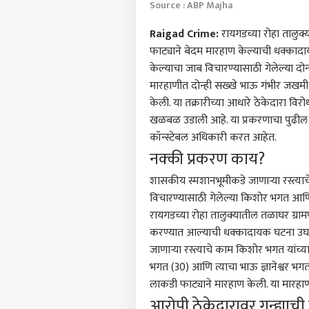
Source : ABP Majha
Raigad Crime:
रायगडच्या रोहा तालुक्य
फाट्याने बेदम मारहाण केल्याची धक्का
केल्याचा जाब विचारण्यासाठी गेलेल्या दो
मारहाणीत दोन्ही सख्खे भाऊ गंभीर जखमी
केली. या तक्रारीच्या आधारे ठेकेदारा विर
खळबळ उडाली आहे. या प्रकरणाचा पुढील तप
कॉन्स्टेबल अधिकारी करत आहेत.
नक्की प्रकरण काय?
शासकीय स्मशानभूमीकडे जाणाऱ्या रस्त्या
विचारण्यासाठी गेलेल्या किशोर भगत आणि त
रायगड
च्या रोहा तालुक्यातील तळाघर ग्रा
पर्सनल
करण्यात आल्याची धक्कादायक घटना उघडक
जाणाऱ्या रस्त्याचे काम किशोर भगत यांच्
भगत (30) आणि त्याचा भाऊ ज्ञानेश्वर भगत
टॉप
हॅलो गेस्ट
लाकडी फाट्याने मारहाण केली. या मारहाण
आरोपी ठेकेदारावर गुन्ह्याची 
राजक