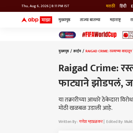
मराठी
हिंदी
E
Thu, Aug 6, 2026 | 8:11 PM IST
मुख्यपृष्ठ
ताज्या बातम्या
महाराष्ट्र
र
बातम्या
जॅाब माझा
लाईफ
भारत
महाराष्ट्र
टेक-गॅजेट
मुंबई
ऑटो
टेलिव्हिजन
विश्व
विश्व
मुख्यपृष्ठ
क्राईम
RAIGAD CRIME: रस्त्याच्या वादातू
कोल्हापूर
पुणे
Raigad Crime: रस्त्
नवी मुंबई
अमरावती
फाट्याने झोडपलं, 
अहमदनगर
अकोला
या तक्रारीच्या आधारे ठेकेदारा विरो
मोठी खळबळ उडाली आहे.
Written By :
गणेश म्हाप्रळकर
| Edited By: Muk