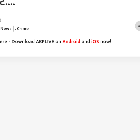
....
)
 News
. Crime
here - Download ABPLIVE on
Android
and
iOS
now!