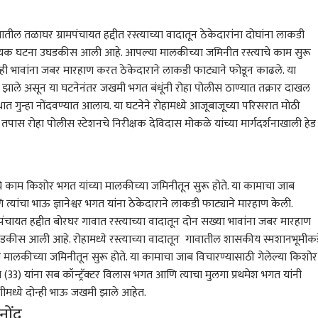
ातील तळाघर ग्रामपंचायत हद्दीत रस्त्याच्या वादातून ठेकेदारांना दोघांना लाकडी
दायक घटना उघडकीस आली आहे. आपल्या मालकीच्या जमिनीत रस्त्याचे काम सुरू
न्ही भावांना जबर मारहाण करत ठेकेदाराने लाकडी फाट्याने फोडून काढले. या
 झाले असून या घटनेनंतर जखमी भगत बंधूंनी रोहा पोलीस ठाण्यात तक्रार दाखल
ोधात गुन्हा नोंदवण्यात आलाय. या घटनेने रोहामध्ये आजूबाजूच्या परिसरात मोठी
ास रोहा पोलीस स्टेशनचे निरीक्षक देविदास मोकळे यांच्या मार्गदर्शनाखाली हेड
चे काम किशोर भगत यांच्या मालकीच्या जमिनीतून सुरू होते. या कामाचा जाब
्यांचा भाऊ ज्ञानेश्वर भगत यांना ठेकेदाराने लाकडी फाट्याने मारहाण केली.
मपंचायत हद्दीत बोरघर गावात रस्त्याच्या वादातून दोन सख्या भावांना जबर मारहाण
 कॉर्नर
ीस आली आहे. रोहामध्ये रस्त्याच्या वादातून गावातील शासकीय स्मशानभूमीकड
या मालकीच्या जमिनीतून सुरू होते. या कामाचा जाब विचारण्यासाठी गेलेल्या किशोर
 (33) यांना सब कॉन्ट्रॅक्टर विलास भगत आणि त्याचा मुलगा प्रथमेश भगत यांनी
 आर्टिकल
टॉप रील्स
ीमध्ये दोन्ही भाऊ जखमी झाले आहेत.
नोंद
ारण
मुंबई
BLOG
राज