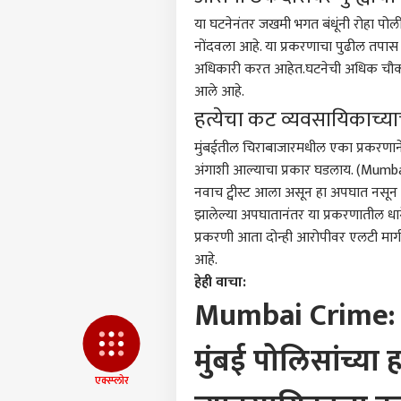
आमच्यासोबत जाहिरात करा
या घटनेनंतर जखमी भगत बंधूंनी रोहा पोली
प्रायव्हसी पॉलिसी
नोंदवला आहे. या प्रकरणाचा पुढील तपास रो
संपर्क साधा
अधिकारी करत आहेत.घटनेची अधिक चौकशी
करिअर
आले आहे.
ABP 
फीडबॅक
हत्येचा कट व्यवसायिकाच्य
| 04
आमच्याबद्दल
मंगळ
ठाणे
मुंबई
तील चिराबाजारमधील एका प्रकरणाने
अंगाशी आल्याचा प्रकार घडलाय. (Mumbai
नवाच ट्वीस्ट आला असून हा अपघात नसून ह
झालेल्या अपघातानंतर या प्रकरणातील धाग
प्रकरणी आता दोन्ही आरोपीवर एलटी मार्ग
तरणा
आहे.
गेला
LOGIN
हेही वाचा:
करण्
पोलि
Mumbai Crime: 
धमक
मुंबई पोलिसांच्या
एक्स्प्लोर