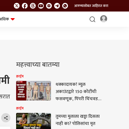
आमच्यासोबत जाहिरात करा
अधिक
शेत-शिवार
भविष्य
महत्त्वाच्या बातम्या
खमी
क्राईम
धक्कादायक! म्युल
अकाउंटद्वारे 150 कोटींची
िसरात
फसवणूक, पिंपरी चिंचवड
पोलिसांकडून टोळीचा
क्राईम
पर्दाफाश
तुमच्या मुलाला खड्डा दिसला
नाही का? पोलिसांचा मृत