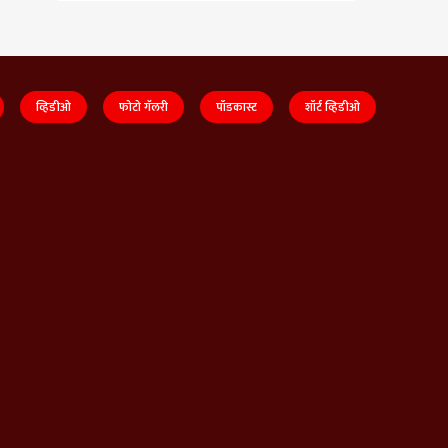
व्हिडीओ
फोटो गॅलरी
पॉडकास्ट
शॉर्ट व्हिडीओ