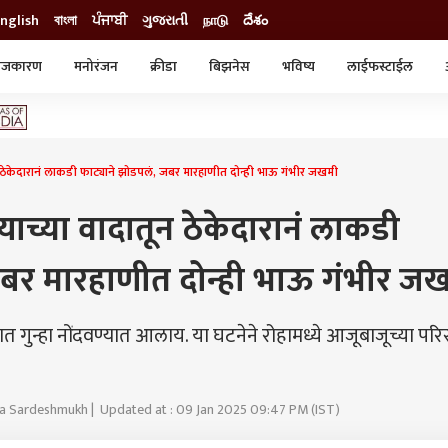
nglish
বাংলা
ਪੰਜਾਬੀ
ગુજરાતી
நாடு
దేశం
ाजकारण
मनोरंजन
क्रीडा
बिझनेस
भविष्य
लाईफस्टाईल
स्टाईल
क्राईम
व्यापार-उद्योग
ट्रेडिंग
ऑटो
न ठेकेदारानं लाकडी फाट्याने झोडपलं, जबर मारहाणीत दोन्ही भाऊ गंभीर जखमी
याच्या वादातून ठेकेदारानं लाकडी
जबर मारहाणीत दोन्ही भाऊ गंभीर ज
धात गुन्हा नोंदवण्यात आलाय. या घटनेने रोहामध्ये आजूबाजूच्या पर
ta Sardeshmukh | Updated at : 09 Jan 2025 09:47 PM (IST)