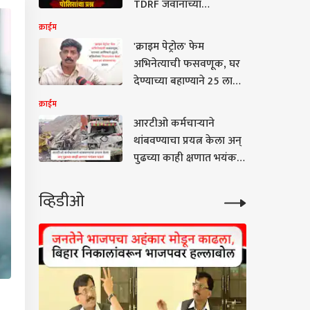
TDRF जवानाच्या
कुटुंबीयांना प्रश्न; मनसेचे
क्राईम
अविनाश जाधव संतापले
'क्राइम पेट्रोल' फेम
अभिनेत्याची फसवणूक, घर
देण्याच्या बहाण्याने 25 लाख
लुटले, वडिलांचा मृत्यू,
क्राईम
स्वत:ला संपवण्याचाही केला
आरटीओ कर्मचाऱ्याने
प्रयत्न
थांबवण्याचा प्रयत्न केला अन्
पुढच्या काही क्षणात भयंकर
घडलं; भरधाव कंटेनरची चार
वाहनांना जोरदार धडक,
व्हिडीओ
धुळ्यात भीषण अपघात