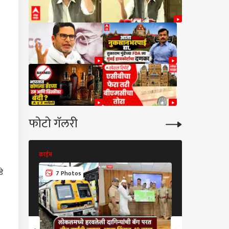
फोटो गॅलरी
क्राईम
क्राईम
े
7 Photos
7 Photos
कारण