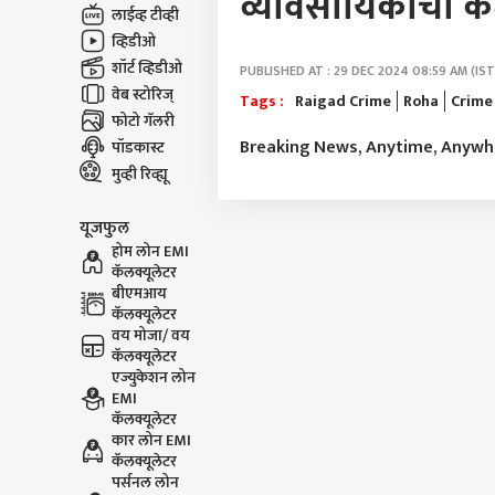
व्यावसायिकाचा कट
लाईव्ह टीव्ही
व्हिडीओ
शॉर्ट व्हिडीओ
PUBLISHED AT : 29 DEC 2024 08:59 AM (IST
वेब स्टोरिज्
Tags :
Raigad Crime
Roha
Crime
फोटो गॅलरी
Breaking News, Anytime, Anyw
पॉडकास्ट
मुव्ही रिव्ह्यू
यूजफुल
होम लोन EMI
कॅलक्यूलेटर
बीएमआय
कॅलक्यूलेटर
वय मोजा/ वय
कॅलक्यूलेटर
एज्युकेशन लोन
EMI
कॅलक्यूलेटर
कार लोन EMI
कॅलक्यूलेटर
पर्सनल लोन