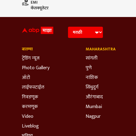
EMI
कॅलक्यूलेटर
बातम्या
MAHARASHTRA
ट्रेडिंग न्यूज
सांगली
Photo Gallery
पुणे
ऑटो
नाशिक
लाईफस्टाईल
सिंधुदुर्ग
निवडणूक
औरंगाबाद
करमणूक
Mumbai
Video
Nagpur
Liveblog
भविष्य