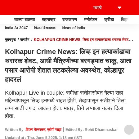
ताज्या बातम्या
महाराष्ट्र
राजकारण
मनोरंजन
क्रीडा
बिझनेस
India At 2047
फिफा विश्वचषक
Ideas of India
मुख्यपृष्ठ
क्राईम
KOLHAPUR CRIME NEWS: लिव्ह इन हत्याकांडाचा थरारक शेवट,
आधी मैत्रिणीच्या बरगड्यात चाकू, आता पसार आरोपी शेतात लटकलेल्या अवस्थेत, कोल्हापूर हादरलं
Kolhapur Crime News: लिव्ह इन हत्याकांडाचा
थरारक शेवट, आधी मैत्रिणीच्या बरगड्यात चाकू, आता
पसार आरोपी शेतात लटकलेल्या अवस्थेत, कोल्हापूर
हादरलं
Kolhapur Live in couple: समीक्षा सतीशसोबत गेल्या सहा
महिन्यांपासून लिव्ह इनमध्ये राहत होती. तेव्हापासून सतीशने तिला
लग्नासाठी तगादा लावला होता. मात्र, तिने लग्नाला नकार दिला
होता.
Written By :
विजय केसरकर, एबीपी माझा
Edited By: Rohit Dhamnaskar
Updated at : Thu, June 5,2025, 1:18 pm (IST)