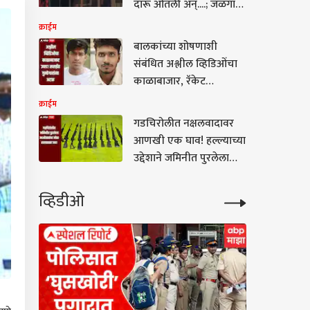
दारू ओतली अन्....; जळगाव
जिल्ह्यातील पाचोरा हादरलं!
क्राईम
बालकांच्या शोषणाशी
संबंधित अश्लील व्हिडिओंचा
काळाबाजार, रॅकेट
चालवणाऱ्या सराईत
क्राईम
गुन्हेगारांना अटक
गडचिरोलीत नक्षलवादावर
आणखी एक घाव! हल्ल्याच्या
उद्देशाने जमिनीत पुरलेला
माओवाद्यांचा मोठा शस्त्रसाठा
जप्त
व्हिडीओ