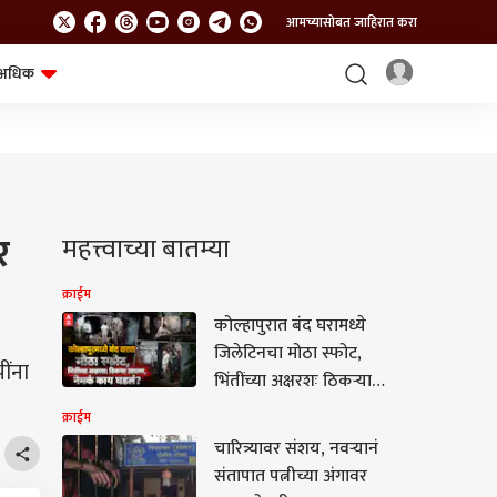
आमच्यासोबत जाहिरात करा
अधिक
शेत-शिवार
भविष्य
र
महत्त्वाच्या बातम्या
क्राईम
कोल्हापुरात बंद घरामध्ये
जिलेटिनचा मोठा स्फोट,
ींना
भिंतींच्या अक्षरशः ठिकऱ्या
उडाल्या; सुर्वे नगरमध्ये
क्राईम
मध्यरात्री नेमकं काय घडलं?
चारित्र्यावर संशय, नवऱ्यानं
संतापात पत्नीच्या अंगावर