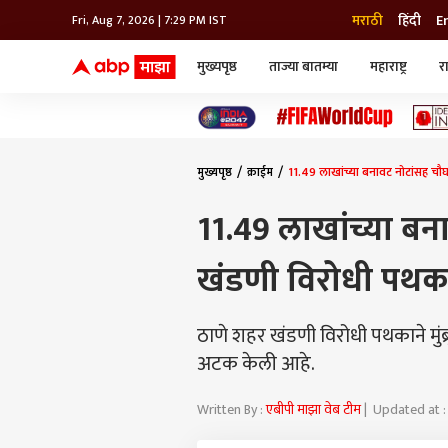
मराठी
हिंदी
E
Fri, Aug 7, 2026 | 7:29 PM IST
मुख्यपृष्ठ
ताज्या बातम्या
महाराष्ट्र
र
बातम्या
जॅाब माझा
लाईफ
भारत
महाराष्ट्र
टेक-गॅजेट
मुंबई
ऑटो
टेलिव्हिजन
विश्व
विश्व
मुख्यपृष्ठ
क्राईम
11.49 लाखांच्या बनावट नोटांसह च
कोल्हापूर
पुणे
11.49 लाखांच्या बन
नवी मुंबई
अमरावती
खंडणी विरोधी पथक
अहमदनगर
अकोला
ठाणे शहर खंडणी विरोधी पथकाने मु
अटक केली आहे.
Written By :
एबीपी माझा वेब टीम
| Updated at :