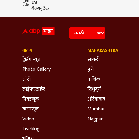
EMI
कॅलक्यूलेटर
बातम्या
MAHARASHTRA
ट्रेडिंग न्यूज
सांगली
Photo Gallery
पुणे
ऑटो
नाशिक
लाईफस्टाईल
सिंधुदुर्ग
निवडणूक
औरंगाबाद
करमणूक
Mumbai
Video
Nagpur
Liveblog
भविष्य