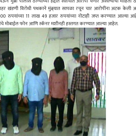
 मुंब्रा पोलीस ठाण्याच्या हद्दीत संशयीत आरोपी येणार असल्याची माहिती ठ
 शहर खंडणी विरोधी पथकाने मुंब्र्यात सापळा रचून चार आरोपींना अटक केली आ
00 रुपयांच्या 11 लाख 49 हजार रुपयांच्या नोटाही जप्त करण्यात आल्या आह
पन्यांचे मोबाईल फोन आणि स्कॅनर मशीनही हस्तगत करण्यात आल्या आहेत.
 कॉर्नर
 आर्टिकल
टॉप रील्स
क्राईम
मुंबई
क्राई