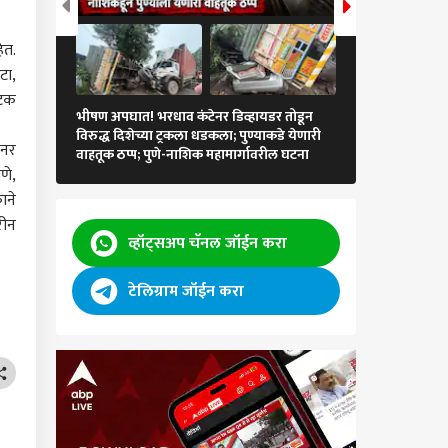
ेत.
टा,
अटक
भीषण अपघात! भरधाव कंटेनर डिव्हायडर तोडून
लोकलमध्ये हरवले
्र्यावर संशय, नवऱ्यानं
विरुद्ध दिशेच्या ट्रकला धडकला; पुण्याकडे येणारी
कामगिरी, तीन वर्ष
पात पत्नीच्या अंगावर दारू
ॅनर
वाहतूक ठप्प; पुणे-नाशिक महामार्गावरील घटना
ग्रॅम सोनं
ी अन्....; जळगाव
्यानगर
णे,
ह्यातील पाचोरा हादरलं!
ाने
रीन
व्हॉट्सअप चॅनल जॉईन करा
्यानगरच्या शेवगावमध्ये
टेलिग्राम जॉईन करा
्याची दहशत; नर-
सह पिल्लांचा वावर,
त जायचं कसं? ग्रामस्थ
जीत