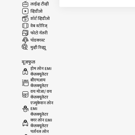
लाईव्ह टीव्ही
व्हिडीओ
शॉर्ट व्हिडीओ
वेब स्टोरिज्
फोटो गॅलरी
पॉडकास्ट
मुव्ही रिव्ह्यू
यूजफुल
होम लोन EMI
कॅलक्यूलेटर
बीएमआय
कॅलक्यूलेटर
वय मोजा/ वय
कॅलक्यूलेटर
एज्युकेशन लोन
EMI
कॅलक्यूलेटर
कार लोन EMI
कॅलक्यूलेटर
पर्सनल लोन