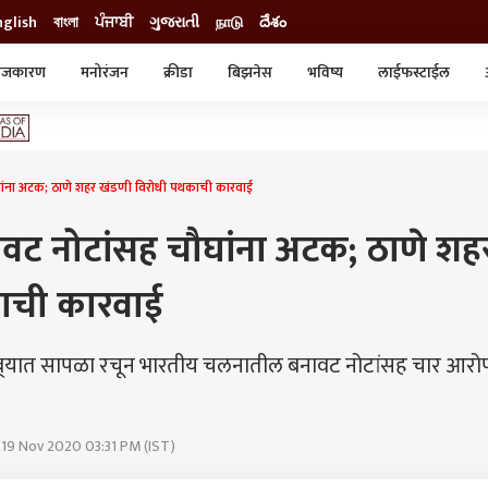
nglish
বাংলা
ਪੰਜਾਬੀ
ગુજરાતી
நாடு
దేశం
ाजकारण
मनोरंजन
क्रीडा
बिझनेस
भविष्य
लाईफस्टाईल
स्टाईल
क्राईम
व्यापार-उद्योग
ट्रेडिंग
ऑटो
ौघांना अटक; ठाणे शहर खंडणी विरोधी पथकाची कारवाई
ावट नोटांसह चौघांना अटक; ठाणे शह
ाची कारवाई
ंब्र्यात सापळा रचून भारतीय चलनातील बनावट नोटांसह चार आरोप
 19 Nov 2020 03:31 PM (IST)