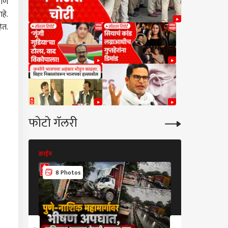
ाणे
हे.
ेत.
फोटो गॅलरी
क्राईम
क्राईम
8 Photos
7 Photos
म