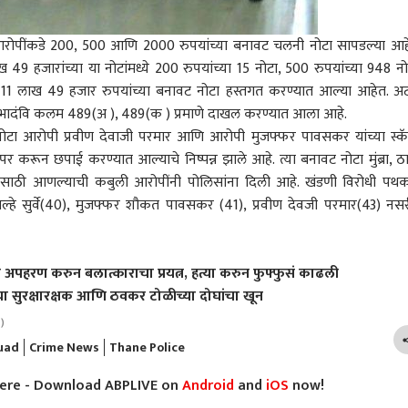
आरोपींकडे 200, 500 आणि 2000 रुपयांच्या बनावट चलनी नोटा सापडल्या आह
ख 49 हजारांच्या या नोटांमध्ये 200 रुपयांच्या 15 नोटा, 500 रुपयांच्या 948 नो
 11 लाख 49 हजार रुपयांच्या बनावट नोटा हस्तगत करण्यात आल्या आहेत. 
रड्याला इंजेक्शन दिलं
कोल्हापुरात बंद घरामध्ये
मोठी बातमी: म्हाडाच्या
चारित
्यात भादंवि कलम 489(अ ), 489(क ) प्रमाणे दाखल करण्यात आला आहे.
डॉक्टरांनी सुई कमरेतच
जिलेटिनचा मोठा स्फोट,
मुंबईतील 2640 घरांची लॉटरी
संता
टा आरोपी प्रवीण देवाजी परमार आणि आरोपी मुजफ्फर पावसकर यांच्या स्क
ी; केडीएमसीच्या
ारण
भिंतींच्या अक्षरशः ठिकऱ्या
राजकारण
जाहीर होण्याची तारीख अखेर
राजकारण
ओतल
अहिल
 वापर करून छपाई करण्यात आल्याचे निष्पन्न झाले आहे. त्या बनावट नोटा मुंब्रा, ठा
णालयातील धक्कादायक
उडाल्या; सुर्वे नगरमध्ये
ठरली, ऑनलाईन सोडत कधी
जिल्
र
मध्यरात्री नेमकं काय घडलं?
आणि कुठे पाहता येणार?
ासाठी आणल्याची कबुली आरोपींनी पोलिसांना दिली आहे. खंडणी विरोधी पथक
ाल्हे सुर्वे(40), मुजफ्फर शौकत पावसकर (41), प्रवीण देवजी परमार(43) नस
रेसकडून गुंगी गुडिया म्हणत
ABP माझा टॉप 10 हेडलाईन्स
एकनाथ शिंदेंची शिवसेनेच्या
अहिल
 पृथ्वीराज चव्हाणांची
| 04 ऑगस्ट 2026 |
चार मंत्र्यांना फायनल वॉर्निंग,
बिबट
चं अपहरण करुन बलात्काराचा प्रयत्न, हत्या करुन फुफ्फुसं काढली
 प्रतिक्रिया; म्हणाले,
मंगळवार
काम करा नाही तर....
मादी
ीचा सुरक्षारक्षक आणि ठवकर टोळीच्या दोघांचा खून
तच सुनेत्रा पवारांकडून
मंत्रिमंडळाच्या बैठकीपूर्वी काय
शेता
तून उत्तर मिळेल
घडलं?
काळ
)
uad
Crime News
Thane Police
here - Download ABPLIVE on
Android
and
iOS
now!