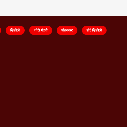
व्हिडीओ
फोटो गॅलरी
पॉडकास्ट
शॉर्ट व्हिडीओ