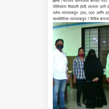
ठाणे :
भारतीय चलनातील बनावट नोटा घेऊन
पोलिसांना मिळाली होती. त्यानंतर ठाणे
तसेच त्यांच्याकडून 200, 500 आणि 20
याव्यतिरिक्त त्यांच्याकडून 7 विविध कं
पर्सनल
टॉप
हॅलो गेस्ट
ठाणे