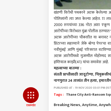
आमच्यासोबत जाहिरात करा
प्रायव्हसी पॉलिसी
खंडणी विरोधी पथकाने अटक केलेल्या 
संपर्क साधा
पोलिसांनी त्या जप्त केल्या आहेत. 11 ला
करिअर
2000 रुपयांच्या 336 नोटा अशा एकूण
चिमु
आरोपींच्या विरोधात मुंब्रा पोलीस ठाण
फीडबॅक
अन् 
अटक आरोपींच्या चौकशीत या बनावट नो
आमच्याबद्दल
ठेवल
राजक
प्रिंटरच्या सहाय्याने जेके बॉण्ड पेपरचा
रुग्
प्रका
नवीमुंबई आणि मुंबई परिसरात वटविण्य
अटक आरोपींमध्ये मुजम्मील मोहोम्मद स
इम्तियाज काझी(41) यांचा समावेश आहे.
महत्त्वाच्या बातम्या :
काँग्
टीका,
संतती प्राप्तीसाठी जादूटोणा, चिमुकली
LOGIN
पहिली
नागपुरात 24 तासांत तीन हत्या, इमारत
अर्था
कृती
PUBLISHED AT : 19 NOV 2020 03:01 PM (IST
Tags :
Thane City Anti-Ransom Sq
Breaking News, Anytime, Anyw
एक्स्प्लोर