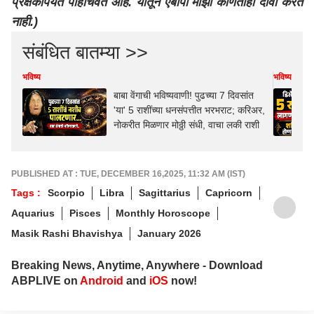
प्रेक्षकांपर्यंत पोहोचवत आहे. यातून एबीपी माझा कोणताही दावा करत
नाही.)
संबंधित बातम्या >>
भविष्य
भविष्य
बाबा वेंगाची भविष्यवाणी! पुढच्या 7 दिवसांत
'या' 5 राशींच्या धनसंपत्तीत भरभराट; करिअर,
नोकरीत मिळणार मोठ्ठी संधी, वाचा लकी राशी
PUBLISHED AT : TUE, DECEMBER 16,2025, 11:32 AM (IST)
Tags :
Scorpio
Libra
Sagittarius
Capricorn
Aquarius
Pisces
Monthly Horoscope
Masik Rashi Bhavishya
January 2026
Breaking News, Anytime, Anywhere - Download
ABPLIVE on
Android
and
iOS
now!