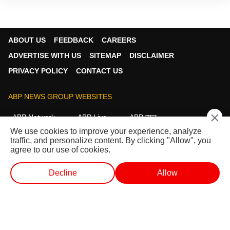
ABOUT US
FEEDBACK
CAREERS
ADVERTISE WITH US
SITEMAP
DISCLAIMER
PRIVACY POLICY
CONTACT US
ABP NEWS GROUP WEBSITES
×
ABP Network
ABP Live
ABP न्यूज़
We use cookies to improve your experience, analyze
ABP আনন্দ
ABP माझा
ABP અસ્મિતા
traffic, and personalize content. By clicking "Allow", you
ABP Ganga
ABP ਸਾਂਝਾ
ABP நாடு
ABP దేశం
agree to our use of cookies.
FOLLOW US
Decline
Allow
लाईव्ह टीव्ही
शॉर्ट व्हिडीओ
व्हिडीओ
पॉडकास्ट
This website follows the
DNPA Code of Ethics.
Copyright@2026.
All rights reserved.