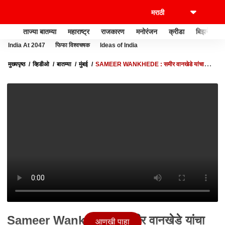
ताज्या बातम्या
महाराष्ट्र
राजकारण
मनोरंजन
क्रीडा
बिझनेस
India At 2047
फिफा विश्वचषक
Ideas of India
मुख्यपृष्ठ
व्हिडीओ
बातम्या
मुंबई
SAMEER WANKHEDE : समीर वानखेडे यांचा
जन्माचा दाखला खरा की खोटा? ABP MAJHA
Sameer Wankhede : समीर वानखेडे यांचा
आणखी पाहा