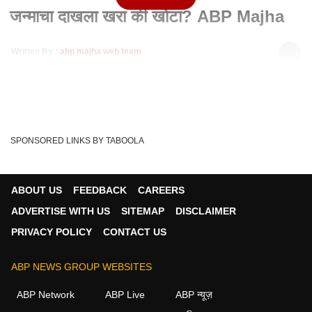
जन्माचा दाखला खरा की खोटा? ABP Majha
Written By :
abp majha web team
26 Oct 2021 12:00 AM (IST)
समीर वानखेडे यांचा जन्माचा दाखला खरा की खोटा? हाजी करीम मोहम्मद
सुलेमान मॅटरनिटी अँड चाईल्ड केअर हॉ...
see more
Abp Majha
ABP Majha
Sameer Wankhede
Tags :
SPONSORED LINKS BY TABOOLA
Sameer Wankhede Birth Certificate Issue
ABOUT US
FEEDBACK
CAREERS
ADVERTISE WITH US
SITEMAP
DISCLAIMER
मुंबई व्हिडीओ
PRIVACY POLICY
CONTACT US
मुंबई
ABP NEWS GROUP WEBSITES
ABP Network
ABP Live
ABP न्यूज़