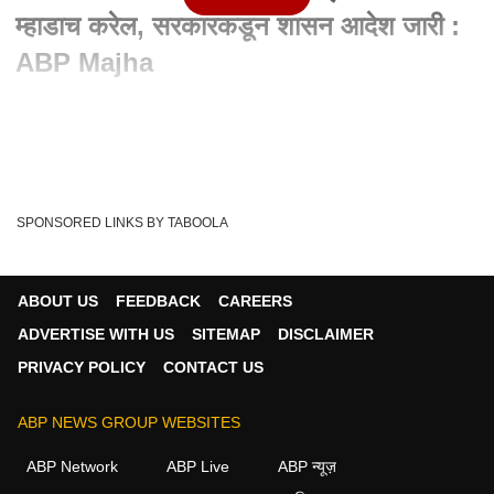
म्हाडाच करेल, सरकारकडून शासन आदेश जारी :
ABP Majha
Written By :
abp majha web team
23 Aug 2023 08:51 AM (IST)
जे मुंबईकर धोकादायक इमारतींमध्ये राहतात त्यांच्यासाठी महत्त्वाची बातमी....
मालक आणि भाडेकरूंच्या वा...
see more
SPONSORED LINKS BY TABOOLA
Government
'Maharashtra
MHADA Home
Tags :
ABOUT US
FEEDBACK
CAREERS
ADVERTISE WITH US
SITEMAP
DISCLAIMER
महाराष्ट्र व्हिडीओ
PRIVACY POLICY
CONTACT US
महाराष्ट्र
ABP NEWS GROUP WEBSITES
ABP Network
ABP Live
ABP न्यूज़