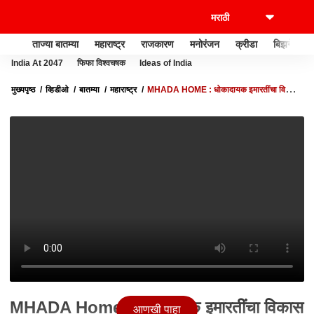
ताज्या बातम्या
महाराष्ट्र
राजकारण
मनोरंजन
क्रीडा
बिझनेस
India At 2047
फिफा विश्वचषक
Ideas of India
मुख्यपृष्ठ
व्हिडीओ
बातम्या
महाराष्ट्र
MHADA HOME : धोकादायक इमारतींचा विकास
म्हाडाच करेल, सरकारकडून शासन आदेश जारी : ABP MAJHA
MHADA Home : धोकादायक इमारतींचा विकास
आणखी पाहा