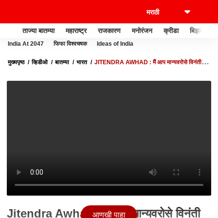
ताज्या बातम्या
महाराष्ट्र
राजकारण
मनोरंजन
क्रीडा
बिझनेस
India At 2047
फिफा विश्वचषक
Ideas of India
मुख्यपृष्ठ
व्हिडीओ
बातम्या
भारत
JITENDRA AWHAD : मैं आप मान्यवरोसे विनंती
करता होऊन की आप उनके घर उजाड मत डालीये : जितेंद्र आव्हाड
Jitendra Awhad : मैं आप मान्यवरोसे विनंती
आणखी पाहा