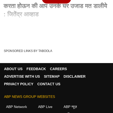
करता होऊन की आप उनके घर उजाड मत डालीये
: जितेंद्र आव्हाड
Written By :
abp majha web team
18 Feb 2022 05:50 PM (IST)
आज पंतप्रधान नरेंद्र मोदींच्या ऑनलाईन उपस्थितीत ठाणे-दिवा पाचव्या
सहाव्या मार्गिकेचं लोकार्पण आहे. ...
see more
SPONSORED LINKS BY TABOOLA
CM Uddhav Thackeray
Narendra Modi
Tags :
Jitendra Avhad
Local Trains
AC Local Trains
ABOUT US
FEEDBACK
CAREERS
ADVERTISE WITH US
SITEMAP
DISCLAIMER
PRIVACY POLICY
CONTACT US
भारत व्हिडीओ
ABP NEWS GROUP WEBSITES
भारत
ABP Network
ABP Live
ABP न्यूज़