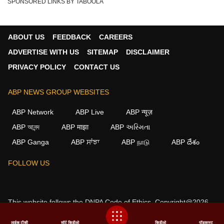
SPONSORED LINKS BY TABOOLA
ABOUT US
FEEDBACK
CAREERS
ADVERTISE WITH US
SITEMAP
DISCLAIMER
PRIVACY POLICY
CONTACT US
ABP NEWS GROUP WEBSITES
ABP Network
ABP Live
ABP न्यूज़
ABP আনন্দ
ABP माझा
ABP અસ્મિતા
ABP Ganga
ABP ਸਾਂਝਾ
ABP நாடு
ABP దేశం
FOLLOW US
This website follows the
DNPA Code of Ethics.
Copyright@2026.
All rights reserved.
लाईव्ह टीव्ही
शॉर्ट व्हिडीओ
व्हिडीओ
पॉडकास्ट