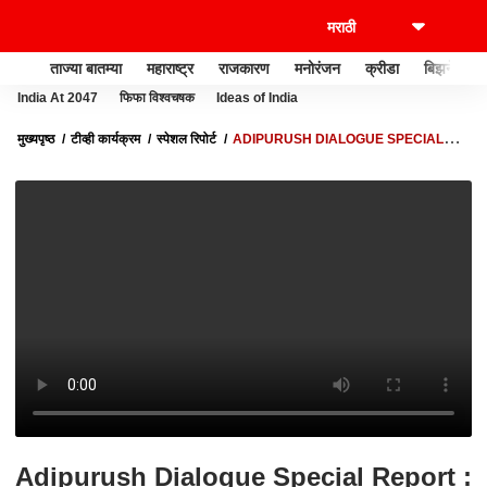
ताज्या बातम्या
महाराष्ट्र
राजकारण
मनोरंजन
क्रीडा
बिझनेस
India At 2047
फिफा विश्वचषक
Ideas of India
मुख्यपृष्ठ
टीव्ही कार्यक्रम
स्पेशल रिपोर्ट
ADIPURUSH DIALOGUE SPECIAL
REPORT : आदिपुरुष सिनेमातील संवाद बदलणार, टीकेची झोड, निर्मात्यांना उपरती
Adipurush Dialogue Special Report :