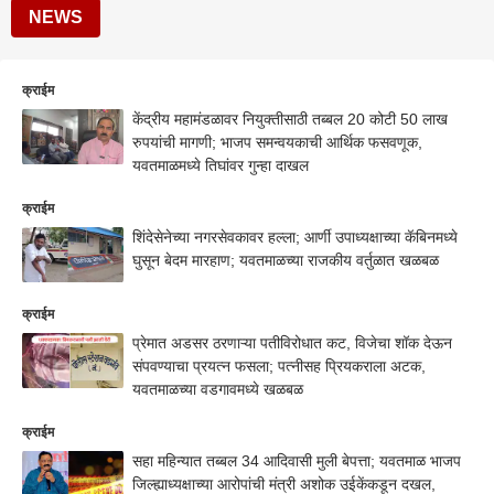
NEWS
क्राईम
केंद्रीय महामंडळावर नियुक्तीसाठी तब्बल 20 कोटी 50 लाख
रुपयांची मागणी; भाजप समन्वयकाची आर्थिक फसवणूक,
यवतमाळमध्ये तिघांवर गुन्हा दाखल
क्राईम
शिंदेसेनेच्या नगरसेवकावर हल्ला; आर्णी उपाध्यक्षाच्या कॅबिनमध्ये
घुसून बेदम मारहाण; यवतमाळच्या राजकीय वर्तुळात खळबळ
क्राईम
प्रेमात अडसर ठरणाऱ्या पतीविरोधात कट, विजेचा शॉक देऊन
संपवण्याचा प्रयत्न फसला; पत्नीसह प्रियकराला अटक,
यवतमाळच्या वडगावमध्ये खळबळ
क्राईम
सहा महिन्यात तब्बल 34 आदिवासी मुली बेपत्ता; यवतमाळ भाजप
जिल्ह्याध्यक्षाच्या आरोपांची मंत्री अशोक उईकेंकडून दखल,