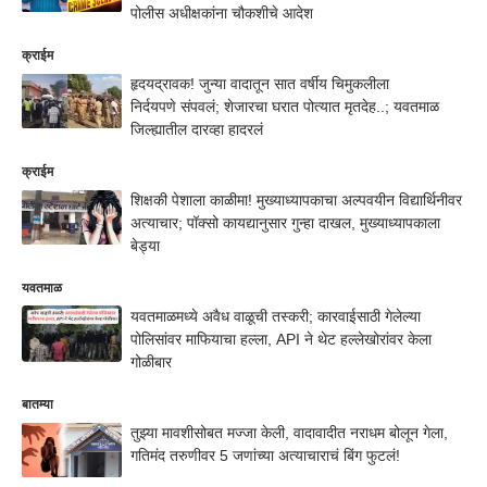
पोलीस अधीक्षकांना चौकशीचे आदेश
क्राईम
हृदयद्रावक! जुन्या वादातून सात वर्षीय चिमुकलीला
निर्दयपणे संपवलं; शेजारचा घरात पोत्यात मृतदेह..; यवतमाळ
जिल्ह्यातील दारव्हा हादरलं
क्राईम
शिक्षकी पेशाला काळीमा! मुख्याध्यापकाचा अल्पवयीन विद्यार्थिनीवर
अत्याचार; पॉक्सो कायद्यानुसार गुन्हा दाखल, मुख्याध्यापकाला
बेड्या
यवतमाळ
यवतमाळमध्ये अवैध वाळूची तस्करी; कारवाईसाठी गेलेल्या
पोलिसांवर माफियाचा हल्ला, API ने थेट हल्लेखोरांवर केला
गोळीबार
बातम्या
तुझ्या मावशीसोबत मज्जा केली, वादावादीत नराधम बोलून गेला,
गतिमंद तरुणीवर 5 जणांच्या अत्याचाराचं बिंग फुटलं!