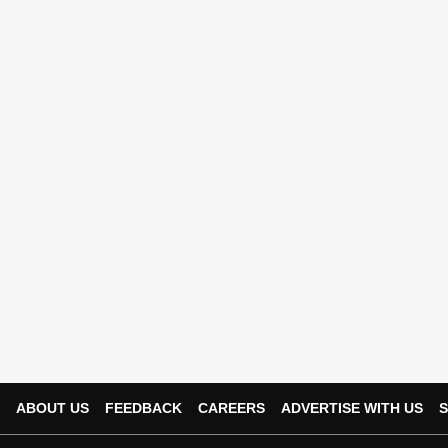
ABOUT US
FEEDBACK
CAREERS
ADVERTISE WITH US
S