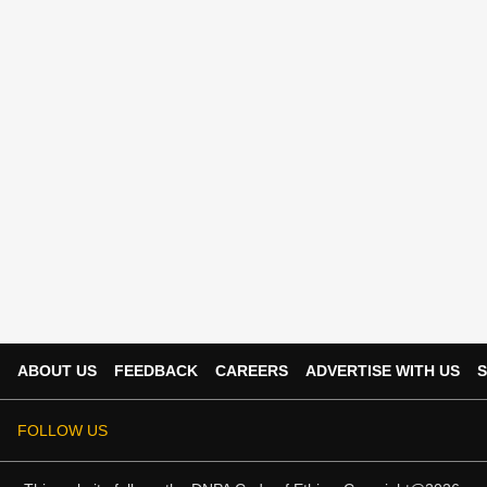
ABOUT US
FEEDBACK
CAREERS
ADVERTISE WITH US
S
FOLLOW US