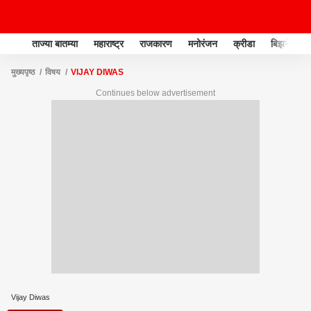
ताज्या बातम्या
महाराष्ट्र
राजकारण
मनोरंजन
क्रीडा
बिझनेस
मुख्यपृष्ठ
विषय
VIJAY DIWAS
Continues below advertisement
Vijay Diwas