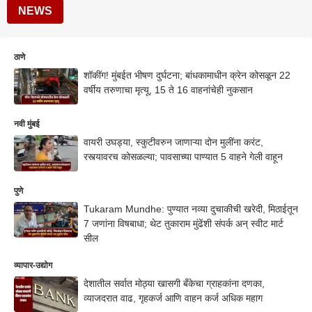
NEWS
ठाणे
शॉकींग! मुंबईत भीषण दुर्घटना; बांधकामाधीन क्रेन कोसळून 22
वर्षीय तरुणाचा मृत्यू, 15 ते 16 वाहनांचेही नुकसान
नवी मुंबई
वायरी उघड्या, स्कुटीवरुन जाणाऱ्या दोन मुलींना करंट,
रस्त्यावरच कोसळल्या; पावसाच्या पाण्यात 5 वाहने गेली वाहून
पुणे
Tukaram Mundhe: पुण्यात नव्या दुचाकीची खरेदी, मिठाईतून
7 जणांना विषबाधा; थेट तुकाराम मुंढेंशी संपर्क अन् स्वीट मार्ट
सील
व्यापार-उद्योग
देशातील सर्वात मोठ्या खासगी बँकेचा ग्राहकांना दणका,
व्याजदरात वाढ, गृहकर्ज आणि वाहन कर्ज अधिक महाग