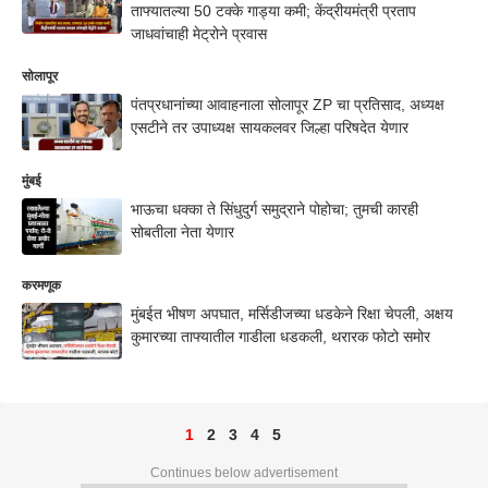
ताफ्यातल्या 50 टक्के गाड्या कमी; केंद्रीयमंत्री प्रताप
जाधवांचाही मेट्रोने प्रवास
सोलापूर
पंतप्रधानांच्या आवाहनाला सोलापूर ZP चा प्रतिसाद, अध्यक्ष
एसटीने तर उपाध्यक्ष सायकलवर जिल्हा परिषदेत येणार
मुंबई
भाऊचा धक्का ते सिंधुदुर्ग समुद्राने पोहोचा; तुमची कारही
सोबतीला नेता येणार
करमणूक
मुंबईत भीषण अपघात, मर्सिडीजच्या धडकेने रिक्षा चेपली, अक्षय
कुमारच्या ताफ्यातील गाडीला धडकली, थरारक फोटो समोर
1
2
3
4
5
Continues below advertisement