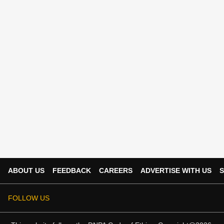
ABOUT US
FEEDBACK
CAREERS
ADVERTISE WITH US
S
FOLLOW US