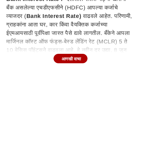
बँक असलेल्या एचडीएफसीने (HDFC) आपल्या कर्जाचे
व्याजदर (
Bank Interest Rate)
वाढवले ​​आहेत. परिणामी,
ग्राहकांना आता घर, कार किंवा वैयक्तिक कर्जाच्या
ईएमआयसाठी पूर्वीपेक्षा जास्त पैसे द्यावे लागतील. बँकेने आपला
मार्जिनल कॉस्ट ऑफ फंड्स-बेस्ड लेंडिंग रेट (MCLR) 5 ते
10 बेसिस पॉइंट्सने वाढवला आहे. हे नवीन दर उद्या, 8 जून
2026 पासून लागू झाले आहेत.
आणखी वाचा
Continues below advertisement