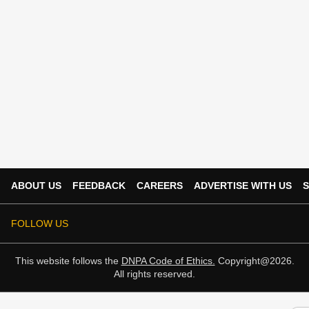
ABOUT US
FEEDBACK
CAREERS
ADVERTISE WITH US
S
FOLLOW US
This website follows the
DNPA Code of Ethics.
Copyright@2026.
All rights reserved.