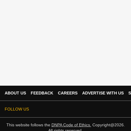
ABOUT US
FEEDBACK
CAREERS
ADVERTISE WITH US
S
FOLLOW US
This website follows the
DNPA Code of Ethics.
Copyright@2026.
All rights reserved.