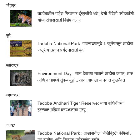
चंद्रपूर
ताडोबातील गाईड गिरवणार इंग्रजीचे धडे, देशी-विदेशी पर्यटकांशी
योग्य संवादासाठी विशेष क्लास
पुणे
Tadoba National Park: पावसाळ्यामुळे 1 जुलैपासून ताडोबा
राष्ट्रीय उद्यान पर्यटनासाठी बंद
महाराष्ट्र
Environment Day : तारु देवाच्या नावाने ताडोबा जंगल, तारु
आणि वाघामध्ये तुंबळ युद्ध... आता वाघाला मानतात कुलदैवत
महाराष्ट्र
Tadoba Andhari Tiger Reserve: माया वाघिणीच्या
हल्ल्यात महिला वनरक्षकाचा मृत्यू
नागपूर
Tadoba National Park : ताडोबातील 'सेलिब्रिटी फॅमिली',
मधू वाघीण आणि पिल्लांचं पर्यटकांना दर्शन