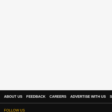
ABOUT US
FEEDBACK
CAREERS
ADVERTISE WITH US
S
FOLLOW US