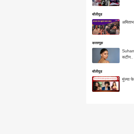
बॉलीवूड
अमिताभ 
करमणूक
Suhana 
रूटीन..
बॉलीवूड
मुंज्या