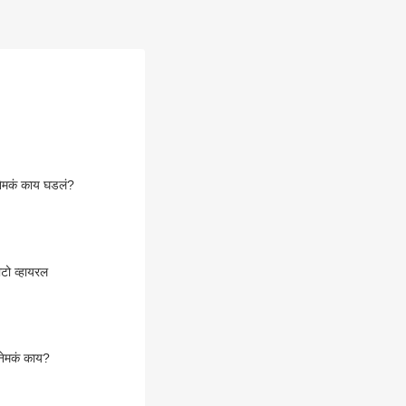
ेमकं काय घडलं?
ोटो व्हायरल
 नेमकं काय?