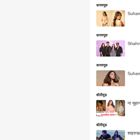
करमणूक
Suhana 
करमणूक
Shahruk
करमणूक
Suhana 
बॉलीवूड
ना सुहान
बॉलीवूड
शाहरुख 