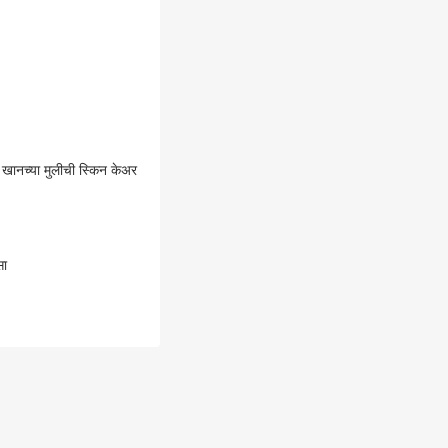
खानच्या मुलीची स्किन केअर
सा