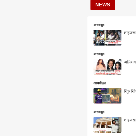
NEWS
करमणूक
शाहरुख 
करमणूक
अलिबाग
आयपीएल
रिंकू स
करमणूक
शाहरुख 