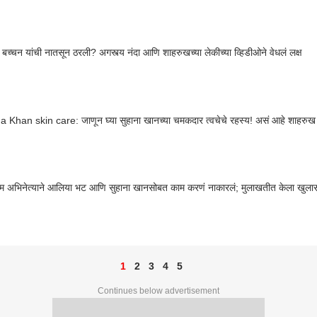
बच्चन यांची नातसून ठरली? अगस्त्य नंदा आणि शाहरुखच्या लेकीच्या व्हिडीओने वेधलं लक्ष
Khan skin care: जाणून घ्या सुहाना खानच्या चमकदार त्वचेचे रहस्य! असं आहे शाहरुख 
 फेम अभिनेत्याने आलिया भट आणि सुहाना खानसोबत काम करणं नाकारलं; मुलाखतीत केला खुला
1
2
3
4
5
Continues below advertisement