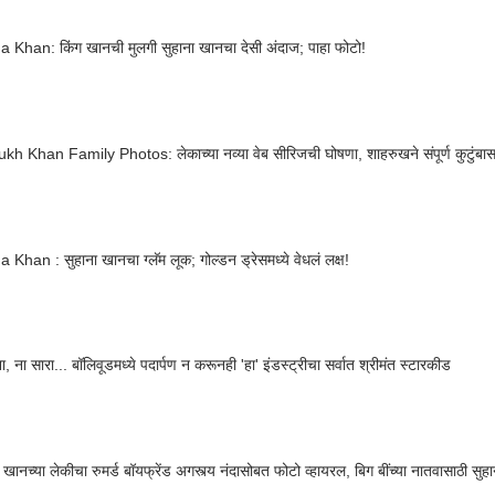
Khan: किंग खानची मुलगी सुहाना खानचा देसी अंदाज; पाहा फोटो!
h Khan Family Photos: लेकाच्या नव्या वेब सीरिजची घोषणा, शाहरुखने संपूर्ण कुटुंबासह
Khan : सुहाना खानचा ग्लॅम लूक; गोल्डन ड्रेसमध्ये वेधलं लक्ष!
ा, ना सारा... बॉलिवूडमध्ये पदार्पण न करूनही 'हा' इंडस्ट्रीचा सर्वात श्रीमंत स्टारकीड
खानच्या लेकीचा रुमर्ड बॉयफ्रेंड अगस्त्य नंदासोबत फोटो व्हायरल, बिग बींच्या नातवासाठी सुह