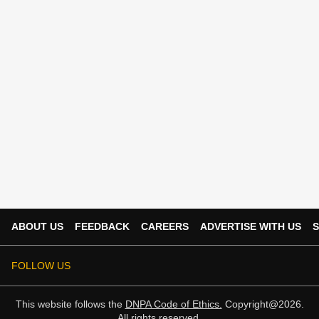
ABOUT US
FEEDBACK
CAREERS
ADVERTISE WITH US
S
FOLLOW US
This website follows the
DNPA Code of Ethics.
Copyright@2026.
All rights reserved.