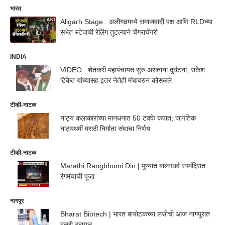
भारत
Aligarh Stage : अलीगढमध्ये समाजवादी पक्ष आणि RLDच्या
सभेत स्टेजची रेलिंग तुटल्याने चेंगराचेंगरी
INDIA
VIDEO : शेतकरी महापंचायत सुरु असताना दुर्घटना; राकेश
टिकैत यांच्यासह इतर नेतेही मंचावरुन कोसळले
टीव्ही-नाटक
नाट्य कलाकारांच्या मानधनात 50 टक्के कपात; जागतिक
नाट्यधर्मी मराठी निर्माता संघाचा निर्णय
टीव्ही-नाटक
Marathi Rangbhumi Din | पुण्यात बालगंधर्व रंगमंदिरात
रंगमंचाची पूजा
नागपूर
Bharat Biotech | भारत बायोटकच्या लसीची आज नागपुरात
दुसरी ट्रायल