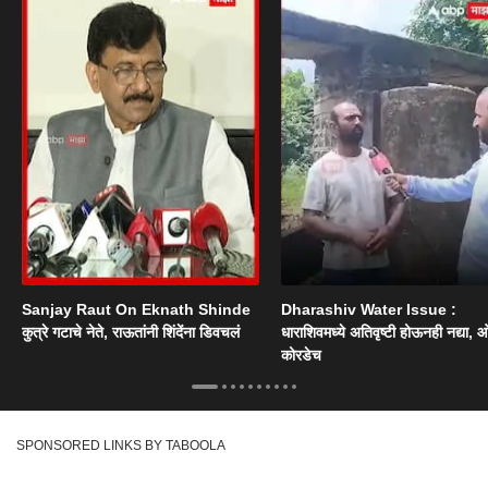
Sanjay Raut On Eknath Shinde
Dharashiv Water Issue :
कुत्रे गटाचे नेते, राऊतांनी शिंदेंना डिवचलं
धाराशिवमध्ये अतिवृष्टी होऊनही नद्या, ओ
कोरडेच
SPONSORED LINKS BY TABOOLA