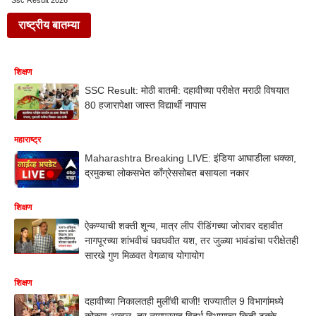
Ssc Result 2026
राष्ट्रीय बातम्या
शिक्षण
SSC Result: मोठी बातमी: दहावीच्या परीक्षेत मराठी विषयात
80 हजारापेक्षा जास्त विद्यार्थी नापास
महाराष्ट्र
Maharashtra Breaking LIVE: इंडिया आघाडीला धक्का,
द्रमुकचा लोकसभेत काँग्रेससोबत बसायला नकार
शिक्षण
ऐकण्याची शक्ती शून्य, मात्र लीप रीडिंगच्या जोरावर दहावीत
नागपूरच्या शांभवीचं घवघवीत यश, तर जुळ्या भावंडांचा परीक्षेतही
सारखे गुण मिळवत वेगळाच योगायोग
शिक्षण
दहावीच्या निकालतही मुलींची बाजी! राज्यातील 9 विभागांमध्ये
कोकण अव्वल, तर नागपूरसह विदर्भ विभागाचा किती टक्के