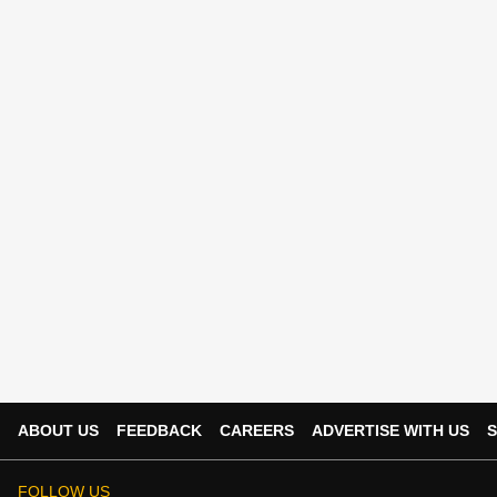
ABOUT US
FEEDBACK
CAREERS
ADVERTISE WITH US
S
FOLLOW US