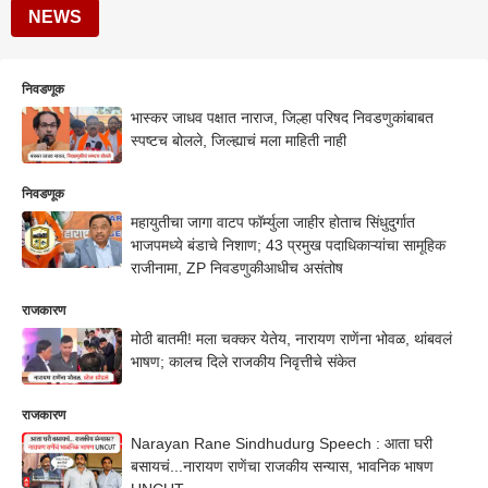
NEWS
निवडणूक
भास्कर जाधव पक्षात नाराज, जिल्हा परिषद निवडणुकांबाबत
स्पष्टच बोलले, जिल्ह्याचं मला माहिती नाही
निवडणूक
महायुतीचा जागा वाटप फॉर्म्युला जाहीर होताच सिंधुदुर्गात
भाजपमध्ये बंडाचे निशाण; 43 प्रमुख पदाधिकाऱ्यांचा सामूहिक
राजीनामा, ZP निवडणुकीआधीच असंतोष
राजकारण
मोठी बातमी! मला चक्कर येतेय, नारायण राणेंना भोवळ, थांबवलं
भाषण; कालच दिले राजकीय निवृत्तीचे संकेत
राजकारण
Narayan Rane Sindhudurg Speech : आता घरी
बसायचं...नारायण राणेंचा राजकीय सन्यास, भावनिक भाषण