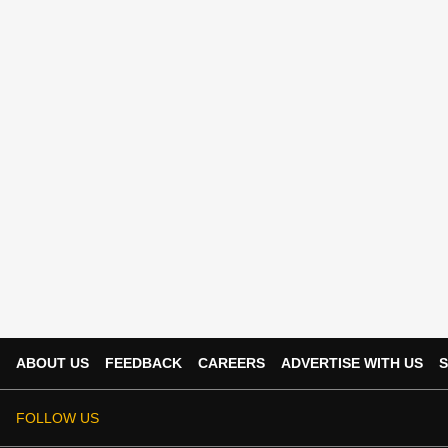
ABOUT US
FEEDBACK
CAREERS
ADVERTISE WITH US
S
FOLLOW US