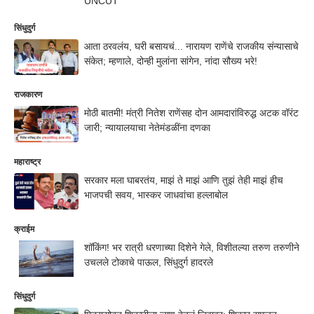
UNCUT
सिंधुदुर्ग
आता ठरवलंय, घरी बसायचं... नारायण राणेंचे राजकीय संन्यासाचे
संकेत; म्हणाले, दोन्ही मुलांना सांगेन, नांदा सौख्य भरे!
राजकारण
मोठी बातमी! मंत्री नितेश राणेंसह दोन आमदारांविरुद्ध अटक वॉरंट
जारी; न्यायालयाचा नेतेमंडळींना दणका
महाराष्ट्र
सरकार मला घाबरतंय, माझं ते माझं आणि तुझं तेही माझं हीच
भाजपची सवय, भास्कर जाधवांचा हल्लाबोल
क्राईम
शॉकिंग! भर रात्री धरणाच्या दिशेने गेले, विशीतल्या तरुण तरुणीने
उचलले टोकाचे पाऊल, सिंधुदुर्ग हादरले
सिंधुदुर्ग