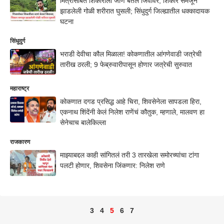
मित्रासोबत शिकारीला जाण बेतलं जिवावर; शिकार समजून
झाडलेली गोळी शरीरात घुसली; सिंधुदुर्ग जिल्ह्यातील धक्कादायक
घटना
सिंधुदुर्ग
भराडी देवीचा कौल मिळाला! कोकणातील आंगणेवाडी जत्रेची
तारीख ठरली; 9 फेब्रुवारीपासून होणार जत्रेची सुरुवात
महाराष्ट्र
कोकणात दगड प्रसिद्ध आहे चिरा, शिवसेनेला सापडला हिरा,
एकनाथ शिंदेंनी केलं निलेश राणेंचं कौतुक, म्हणाले, मालवण हा
सेनेचाच बालेकिल्ला
राजकारण
माझ्याबद्दल काही सांगितलं तरी 3 तारखेला समोरच्यांचा टांगा
पलटी होणार, शिवसेना जिंकणार: निलेश राणे
3
4
5
6
7