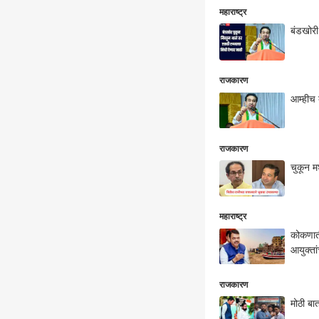
महाराष्ट्र
बंडखोरी
राजकारण
आम्हीच 
राजकारण
चुकून म
महाराष्ट्र
कोकणातील
आयुक्ता
राजकारण
मोठी बा