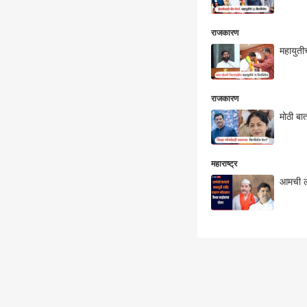
राजकारण
महायुती
राजकारण
मोठी बात
महाराष्ट्र
आमची लढ