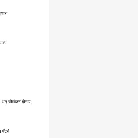
इशारा
धमकी
्षण अन् सीमांकन होणार,
पॅटर्न