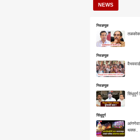
NEWS
निवडणूक
तळकोकणा
निवडणूक
वैभववाड
निवडणूक
सिंधुदु
सिंधुदुर्ग
आंगणेवा
थक्क..