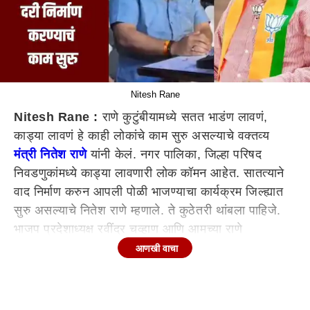
Nitesh Rane
Nitesh Rane :
राणे कुटुंबीयामध्ये सतत भाडंण लावणं,
काड्या लावणं हे काही लोकांचे काम सुरु असल्याचे वक्तव्य
मंत्री नितेश राणे
यांनी केलं. नगर पालिका, जिल्हा परिषद
निवडणुकांमध्ये काड्या लावणारी लोक कॉमन आहेत. सातत्याने
वाद निर्माण करुन आपली पोळी भाजण्याचा कार्यक्रम जिल्ह्यात
सुरु असल्याचे नितेश राणे म्हणाले. ते कुठेतरी थांबला पाहिजे.
भाजप प्रदेशाध्यक्ष रवींद्र चव्हाण आणि आमच्या राणे
कुटुंबीयामध्ये वाद लावण्याचे काम सुरु आहेत. रवींद्र चव्हाण हे
आणखी वाचा
अतिशय मनाने स्वच्छ माणूस आहेत. रवींद्र चव्हाण आणि राणे
कुटुंबीयांमध्ये दरी निर्माण करण्याचे काम काही जण करत आहेत,
ते वेळीच थांबवावं असे राणे म्हणाले.