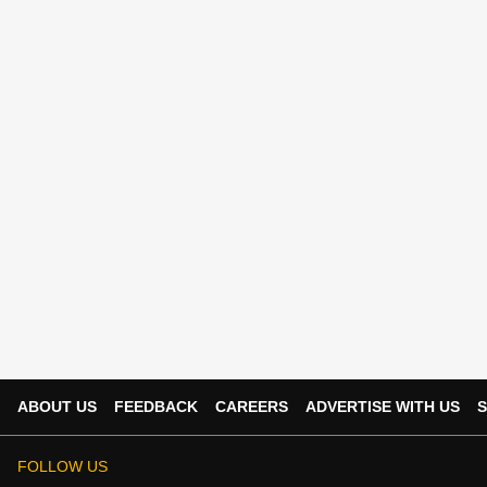
ABOUT US
FEEDBACK
CAREERS
ADVERTISE WITH US
S
FOLLOW US