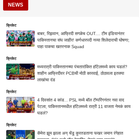
NEWS
क्रिकेट
बाबर, रिझवान, आफ्रिदी सगळेच OUT.... टीम इंडियानंतर
पाकिस्तानचा संघ जाहीर! कर्णधारपदी नव्या शिलेदाराची घोषणा;
पाहा पाकचा खतरनाक Squad
क्रिकेट
मध्यरात्री पाकिस्तानच्या पंचतारांकित हॉटेलमध्ये काय घडलं?
शाहीन आफ्रिदीवर PCBची मोठी कारवाई, ठोठावला इतक्या
लाखांचा दंड
क्रिकेट
4 दिवसांत 4 कांड... PSL मध्ये बॉल टॅम्परिंगनंतर नवा वाद
पेटला; पाकिस्तानमधील हॉटेलमध्ये रात्री 11 वाजता नेमकं काय
घडलं?
क्रिकेट
कॅमेरा झूम झाला अन् चेंडू कुरतडताना फखर जमान रंगेहात