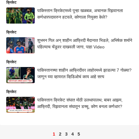
क्रिकेट
पाकिस्तान क्रिकेटमध्ये पुन्हा खळबळ, अचानक रिझवानला
कर्णधारपदावरुन हटवले, कोणाला नियुक्त केले?
क्रिकेट
शुभमन गिल अन् शाहीन आफ्रिदी मैदानात भिडले, अभिषेक शर्माने
पहिल्याच चेंडूवर दाखवली जागा, पाहा Video
क्रिकेट
पाकिस्तानच्या शाहीन आफ्रिदीवर लाहोरमध्ये झाडल्या 7 गोळ्या?
जाणून घ्या व्हायरल व्हिडिओचं काय आहे सत्य
क्रिकेट
पाकिस्तान क्रिकेट संघात मोठी उलथापालथ; बाबर आझम,
आफ्रिदी, रिझवानला संघातून डच्चू, कोण बनला कर्णधार?
1
2
3
4
5