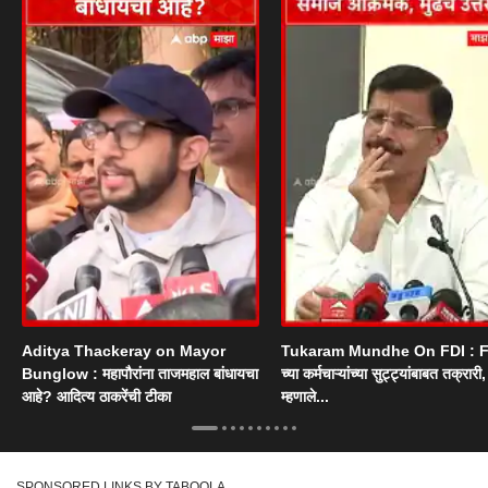
Aditya Thackeray on Mayor
Tukaram Mundhe On FDI : F
Bunglow : महापौरांना ताजमहाल बांधायचा
च्या कर्मचाऱ्यांच्या सुट्ट्यांबाबत तक्रारी, म
आहे? आदित्य ठाकरेंची टीका
म्हणाले...
SPONSORED LINKS BY TABOOLA