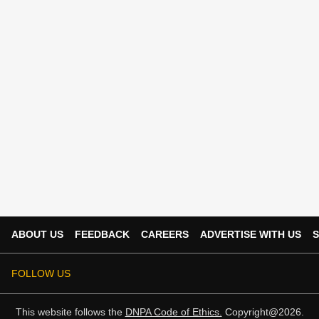
ABOUT US
FEEDBACK
CAREERS
ADVERTISE WITH US
S
FOLLOW US
This website follows the
DNPA Code of Ethics.
Copyright@2026.