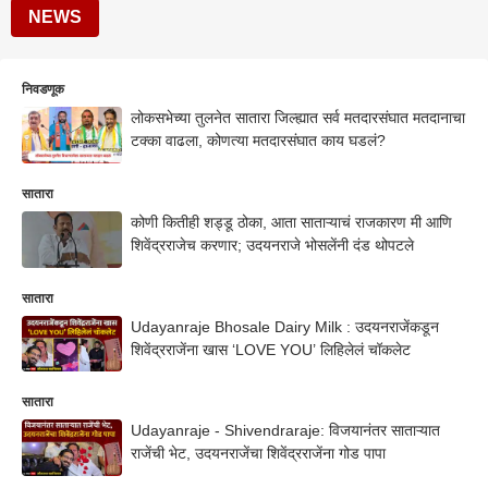
NEWS
निवडणूक
लोकसभेच्या तुलनेत सातारा जिल्ह्यात सर्व मतदारसंघात मतदानाचा
टक्का वाढला, कोणत्या मतदारसंघात काय घडलं?
सातारा
कोणी कितीही शड्डू ठोका, आता साताऱ्याचं राजकारण मी आणि
शिवेंद्रराजेच करणार; उदयनराजे भोसलेंनी दंड थोपटले
सातारा
Udayanraje Bhosale Dairy Milk : उदयनराजेंकडून
शिवेंद्रराजेंना खास ‘LOVE YOU’ लिहिलेलं चॉकलेट
सातारा
Udayanraje - Shivendraraje: विजयानंतर साताऱ्यात
राजेंची भेट, उदयनराजेंचा शिवेंद्रराजेंना गोड पापा