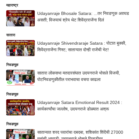
महाराष्ट्र
Udayanraje Bhosale Satara: ...तर निवडणूक अवघड
असती; विजयाचं श्रेय थेट शिवेंद्रराजेंना दिलं
सातारा
Udayanraje Shivendraraje Satara : पोटात बुक्की,
शिवेंद्रराजेंना गिफ्ट; साताऱ्यात दोन्ही राजेंची भेट!
निवडणूक
सातारा लोकसभा मतदारसंघात उदयनराजे भोसले विजयी,
पोटनिवडणुकीतील पराभवाचा वचपा काढला
निवडणूक
Udayanraje Satara Emotional Result 2024 :
कार्यकर्त्यांचा जल्लोष, उदयनराजे डोळ्यात अश्रू
निवडणूक
साताऱ्यात शरद पवारांचा दबदबा, शशिकांत शिंदेंची 27000
मतांची आघाडी; उदयनराजे भोसले पिछाडीवर