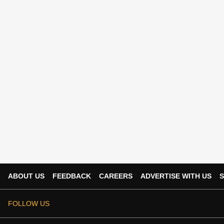
ABOUT US
FEEDBACK
CAREERS
ADVERTISE WITH US
S
FOLLOW US