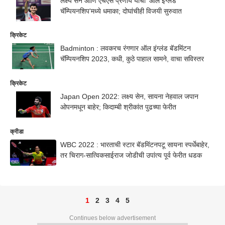
लक्ष्य सेन आणि एचएस प्रणॉय यांचा 'ऑल इंग्लंड
चॅम्पियनशिप'मध्ये धमाका; दोघांचीही विजयी सुरुवात
क्रिकेट
Badminton : लवकरच रंगणार ऑल इंग्लंड बॅडमिंटन
चॅम्पियनशिप 2023, कधी, कुठे पाहाल सामने, वाचा सविस्तर
क्रिकेट
Japan Open 2022: लक्ष्य सेन, सायना नेहवाल जपान
ओपनमधून बाहेर; किदाम्बी श्रीकांत पुढच्या फेरीत
क्रीडा
WBC 2022 : भारताची स्टार बॅडमिंटनपटू सायना स्पर्धेबाहेर,
तर चिराग-सात्विकसाईराज जोडीची उपांत्य पूर्व फेरीत धडक
1
2
3
4
5
Continues below advertisement