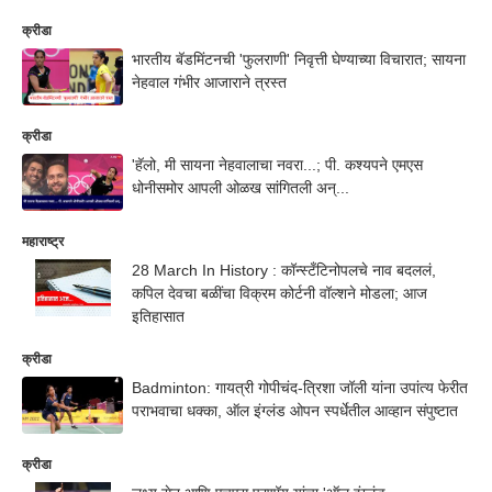
क्रीडा
भारतीय बॅडमिंटनची 'फुलराणी' निवृत्ती घेण्याच्या विचारात; सायना
नेहवाल गंभीर आजाराने त्रस्त
क्रीडा
'हॅलो, मी सायना नेहवालाचा नवरा...; पी. कश्यपने एमएस
धोनीसमोर आपली ओळख सांगितली अन्...
महाराष्ट्र
28 March In History : कॉन्स्टँटिनोपलचे नाव बदललं,
कपिल देवचा बळींचा विक्रम कोर्टनी वॉल्शने मोडला; आज
इतिहासात
क्रीडा
Badminton: गायत्री गोपीचंद-त्रिशा जॉली यांना उपांत्य फेरीत
पराभवाचा धक्का, ऑल इंग्लंड ओपन स्पर्धेतील आव्हान संपुष्टात
क्रीडा