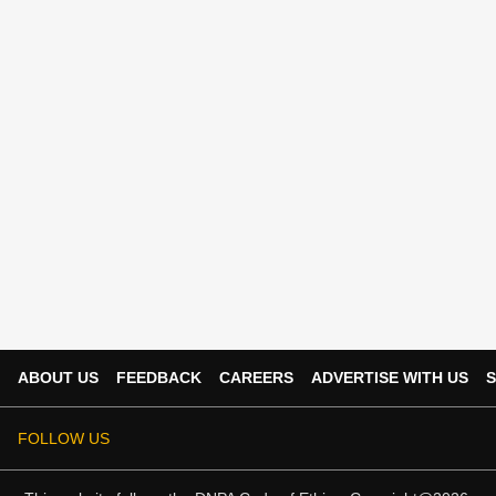
ABOUT US
FEEDBACK
CAREERS
ADVERTISE WITH US
S
FOLLOW US