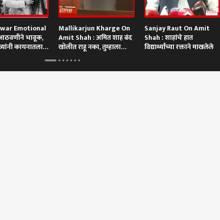
awar Emotional
Mallikarjun Kharge On
Sanjay Raut On Amit
ा आठवणीने भावूक,
Amit Shah : अमित शाह बंद
Shah : शाहांचे हात
ळ्यांनी कायनातला
खोलीत राहू नका, तुम्हाला
विद्यार्थ्यांच्या रक्ताने माखलेले
खेचून बाहेर काढू