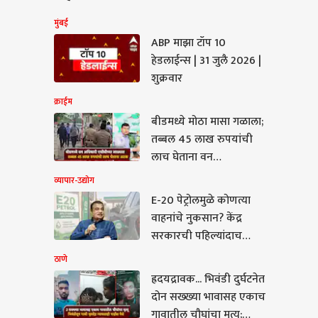
मुंबई
ABP माझा टॉप 10
हेडलाईन्स | 31 जुलै 2026 |
शुक्रवार
क्राईम
बीडमध्ये मोठा मासा गळाला;
तब्बल 45 लाख रुपयांची
लाच घेताना वन
अधिकाऱ्याला बेड्या,
व्यापार-उद्योग
प्रशासनात खळबळ
E-20 पेट्रोलमुळे कोणत्या
वाहनांचे नुकसान? केंद्र
सरकारची पहिल्यांदाच
कबुली; नितीन गडकरींची
ठाणे
राज्यसभेत लेखी माहिती
ह्रदयद्रावक... भिवंडी दुर्घटनेत
दोन सख्ख्या भावासह एकाच
द्रावक... भिवंडी दुर्घटनेत
गावातील चौघांचा मृत्यू;
 सख्ख्या भावासह एकाच