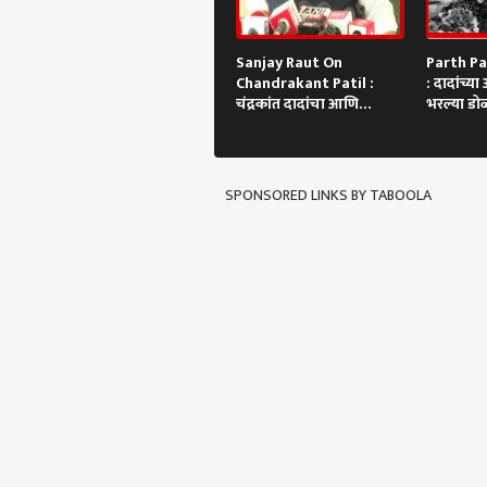
Sanjay Raut On
Parth P
Chandrakant Patil :
: दादांच्य
चंद्रकांत दादांचा आणि
भरल्या डो
दगडाचा खूप संबंध
मिठी
SPONSORED LINKS BY TABOOLA