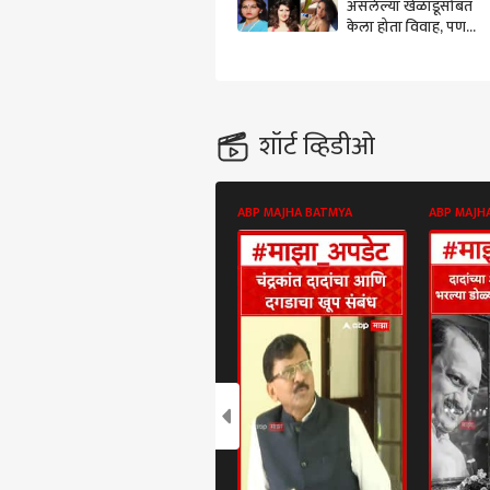
असलेल्या खेळाडूंसोबत
केला होता विवाह, पण
घटस्फोट घ्यायलाही वेळ
लावला नाही
शॉर्ट व्हिडीओ
ABP MAJHA BATMYA
ABP MAJH