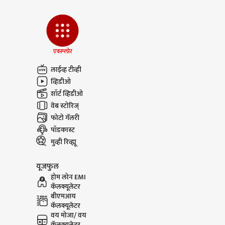
एक्स्प्लोर
लाईव्ह टीव्ही
व्हिडीओ
शॉर्ट व्हिडीओ
वेब स्टोरिज्
फोटो गॅलरी
पॉडकास्ट
मुव्ही रिव्ह्यू
यूजफुल
होम लोन EMI
कॅलक्यूलेटर
बीएमआय
कॅलक्यूलेटर
वय मोजा/ वय
कॅलक्यूलेटर