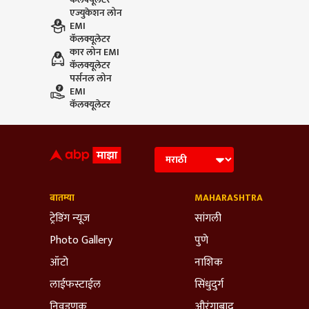
एज्युकेशन लोन
EMI
कॅलक्यूलेटर
कार लोन EMI
कॅलक्यूलेटर
पर्सनल लोन
EMI
कॅलक्यूलेटर
बातम्या
MAHARASHTRA
ट्रेडिंग न्यूज
सांगली
Photo Gallery
पुणे
ऑटो
नाशिक
लाईफस्टाईल
सिंधुदुर्ग
निवडणूक
औरंगाबाद