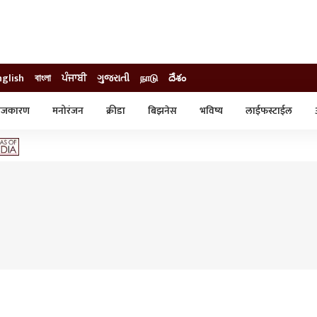
nglish
বাংলা
ਪੰਜਾਬੀ
ગુજરાતી
நாடு
దేశం
ाजकारण
मनोरंजन
क्रीडा
बिझनेस
भविष्य
लाईफस्टाईल
स्टाईल
क्राईम
व्यापार-उद्योग
ट्रेडिंग
ऑटो