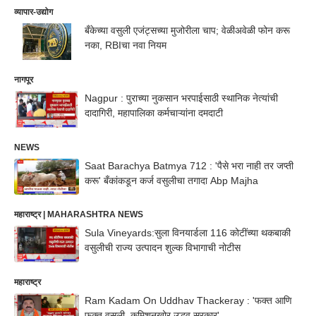
व्यापार-उद्योग
बँकेच्या वसुली एजंट्सच्या मुजोरीला चाप; वेळीअवेळी फोन करू
नका, RBIचा नवा नियम
नागपूर
Nagpur : पुराच्या नुकसान भरपाईसाठी स्थानिक नेत्यांची
दादागिरी, महापालिका कर्मचाऱ्यांना दमदाटी
NEWS
Saat Barachya Batmya 712 : 'पैसे भरा नाही तर जप्ती
करू' बँकांकडून कर्ज वसुलीचा तगादा Abp Majha
महाराष्ट्र | MAHARASHTRA NEWS
Sula Vineyards:सुला विनयार्डला 116 कोटींच्या थकबाकी
वसुलीची राज्य उत्पादन शुल्क विभागाची नोटीस
महाराष्ट्र
Ram Kadam On Uddhav Thackeray : 'फक्त आणि
फक्त वसुली, कमिशनखोर उद्धव सरकार'