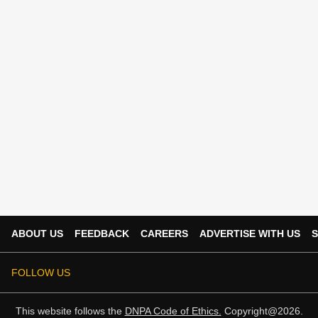
ABOUT US
FEEDBACK
CAREERS
ADVERTISE WITH US
S
FOLLOW US
This website follows the
DNPA Code of Ethics.
Copyright@2026.