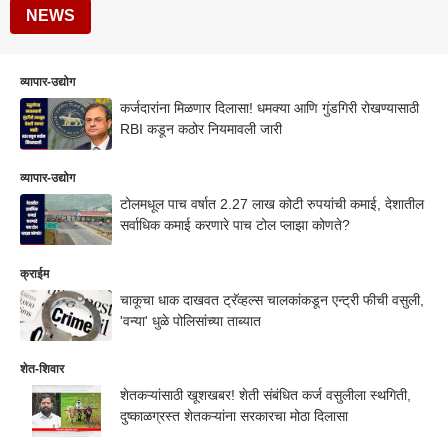
NEWS
व्यापार-उद्योग
कर्जदारांना मिळणार दिलासा! धमक्या आणि गुंडगिरी रोखण्यासाठी
RBI कडून कठोर नियमावली जारी
व्यापार-उद्योग
टोलमधूल पाच वर्षात 2.27 लाख कोटी रुपयांची कमाई, देशातील
सर्वाधिक कमाई करणारे पाच टोल प्लाझा कोणते?
क्राईम
चाकूचा धाक दाखवत ट्रॅव्हल्स चालकांकडून एन्ट्री फीची वसुली,
'वन्या' धुळे पोलिसांच्या ताब्यात
शेत-शिवार
शेतकऱ्यांसाठी खूशखबर! शेती संबंधित कर्ज वसुलीला स्थगिती,
दुष्काळग्रस्त शेतकऱ्यांना सरकारचा मोठा दिलासा