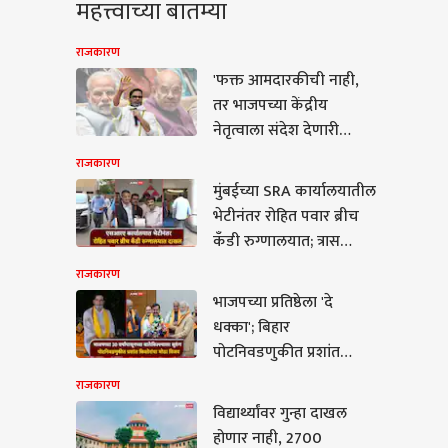
महत्त्वाच्या बातम्या
राजकारण
'फक्त आमदारकीची नाही,
तर भाजपच्या केंद्रीय
नेतृत्वाला संदेश देणारी
निवडणूक..' थेट भाजप
राजकारण
अध्यक्षांच्या बालेकिल्ल्याला
मुंबईच्या SRA कार्यालयातील
भगदाड पाडताच बांकीपूरचे
भेटीनंतर रोहित पवार ब्रीच
बाॅस प्रशांत किशोर काय
कँडी रुग्णालयात; त्रास
काय म्हणाले?
जाणवू लागल्याने
राजकारण
उपचारासाठी दाखल
भाजपच्या प्रतिष्ठेला 'दे
कारण
धक्का'; बिहार
पोटनिवडणुकीत प्रशांत
किशोरांचा मोठा विजय, 30
राजकारण
वर्षांपासूनच्या
विद्यार्थ्यांवर गुन्हा दाखल
ार्थ्यांवर गुन्हा दाखल
बालेकिल्ल्याला सुरुंग
होणार नाही, 2700
र नाही, 2700