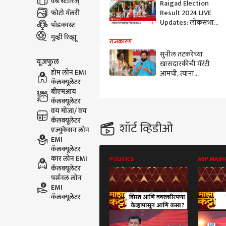
वेब स्टोरिज्
Raigad Election
फोटो गॅलरी
Result 2024 LIVE
Updates: लोकसभा
पॉडकास्ट
निवडणुकीच्या
मुव्ही रिव्ह्यू
मतमोजणीला सकाळी 8
राजकारण
वाजल्यापासून सुरुवात,
सुनील तटकरेंच्या
यूजफुल
सर्वात जलद निकाल
खासदारकीची गॅरंटी
पाहण्यासाठी क्लिक
होम लोन EMI
आमची, त्यांना
करा.
कॅलक्यूलेटर
विधानसभेला आमची
बीएमआय
गॅरंटी घ्यावीच लागेल,
कॅलक्यूलेटर
नाहीतर..., भरत
वय मोजा/ वय
गोगावलेंचा थेट इशारा
कॅलक्यूलेटर
शॉर्ट व्हिडीओ
एज्युकेशन लोन
EMI
कॅलक्यूलेटर
कार लोन EMI
POLITICS
ABP MAJH
कॅलक्यूलेटर
पर्सनल लोन
EMI
कॅलक्यूलेटर