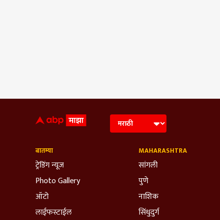
बातम्या
MAHARASHTRA
ट्रेडिंग न्यूज
सांगली
Photo Gallery
पुणे
ऑटो
नाशिक
लाईफस्टाईल
सिंधुदुर्ग