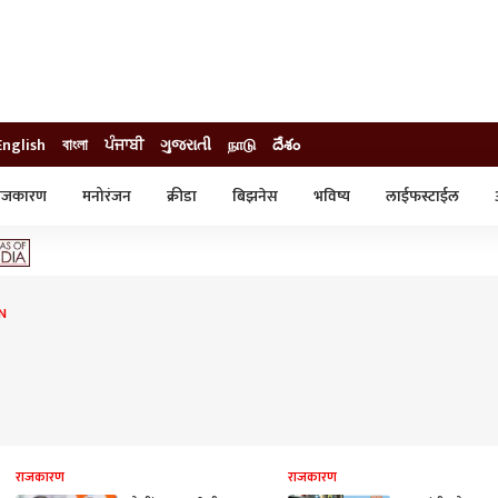
English
বাংলা
ਪੰਜਾਬੀ
ગુજરાતી
நாடு
దేశం
ाजकारण
मनोरंजन
क्रीडा
बिझनेस
भविष्य
लाईफस्टाईल
स्टाईल
क्राईम
व्यापार-उद्योग
ट्रेडिंग
ऑटो
N
राजकारण
राजकारण