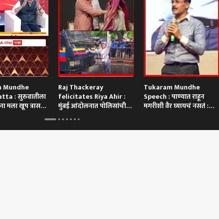
m Mundhe
Raj Thackeray
Tukaram Mundhe
tta : सुरुवातीला
felicitates Riya Ahir :
Speech : पाण्यात राहून
ा मला खूप त्रास
मुंबई आंदोलनात पोलिसांची
मगरीशी वैर घ्यायचं नसतं :
गाडी अडवणाऱ्या रिया अहिरचा
तुकाराम मुंढे
थेट सन्मान