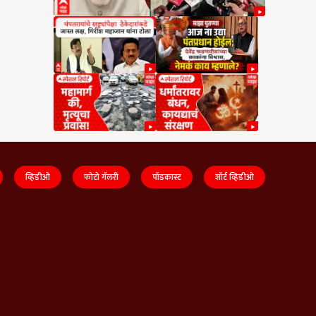
व्हिडीओ
फोटो गॅलरी
पॉडकास्ट
शॉर्ट व्हिडीओ