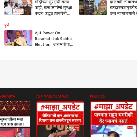
मोदींच्या सुरक्षेची गरज
दारुबंदी लोकसभ
नाही, मला जनतेचं सुरक्षा
मतदारसंघापुरतीच
कवच; उद्धव ठाकरेंनी
उच्च न्यायालयाचे
पंतप्रधान मोदींवर डागली
संपूर्ण रायगड जिल
तोफ
'ड्राय डे' रद्द
पुणे
Ajit Pawar On
Baramati Lok Sabha
Election : बारामतीचा
उमेदवार तुमच्या
मनातलाच असेल; अजित
पवारांचं सूचक वक्तव्य
A BATMYA
ABP MAJHA BATMYA
POLITICS