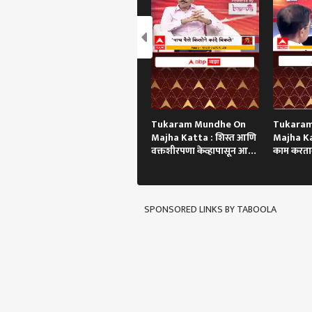
Tukaram Mundhe On
Tukara
Majha Katta : शिस्त आणि
Majha Ka
वक्तशीरपणा केव्हापासून आणि
काम करतान
कसा?
झाला!
SPONSORED LINKS BY TABOOLA