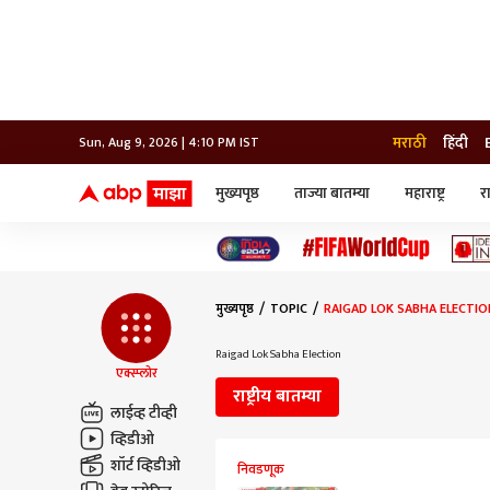
मराठी
हिंदी
Sun, Aug 9, 2026 | 4:10 PM IST
मुख्यपृष्ठ
ताज्या बातम्या
महाराष्ट्र
र
बातम्या
जॅाब माझा
लाईफ
भारत
महाराष्ट्र
टेक-गॅजेट
मुंबई
ऑटो
टेलिव्हिजन
विश्व
विश्व
मुख्यपृष्ठ
TOPIC
RAIGAD LOK SABHA ELECTIO
कोल्हापूर
पुणे
Raigad Lok Sabha Election
नवी मुंबई
एक्स्प्लोर
अमरावती
राष्ट्रीय बातम्या
अहमदनगर
लाईव्ह टीव्ही
अकोला
व्हिडीओ
शॉर्ट व्हिडीओ
निवडणूक