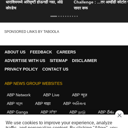
धाराशिवमध्ये अतिवृष्टी होऊनही नद्या, ओढे
Challenge : ...तर आम्हीही कोर्टात पु
कोरडेच
सादर करू
SPONSORED LINKS BY TABOOLA
ABOUT US
FEEDBACK
CAREERS
ADVERTISE WITH US
SITEMAP
DISCLAIMER
PRIVACY POLICY
CONTACT US
ABP NEWS GROUP WEBSITES
ABP Network
ABP Live
ABP न्यूज़
ABP আনন্দ
ABP माझा
ABP અસ્મિતા
ABP Ganga
ABP ਸਾਂਝਾ
ABP நாடு
ABP దేశం
×
We use cookies to improve your experience, analyze
FOLLOW US
traffic, and personalize content. By clicking "Allow", you