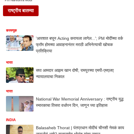
Pm Narednra Modi
राष्ट्रीय बातम्या
करमणूक
'आरशात बघून Acting करायला लागेल...'; PM मोदींच्या वर्क
फ्रॉम होमच्या आवाहनानंतर मराठी अभिनेत्याची खोचक
प्रतिक्रिया
भारत
सपा आमदार आझम खान दोषी, रामपूरच्या एमपी-एमएलए
न्यायालयाचा निकाल
भारत
National War Memorial Anniversary : राष्ट्रीय युद्ध
स्मारकाचा तिसरा वर्धापन दिन, जाणून घ्या इतिहास
INDIA
Balasaheb Thorat | पंतप्रधान मोदींचं चीनशी नेमकं काय
साटलोटं आहे? बाळासाहेब थोरांत यांचा सवाल