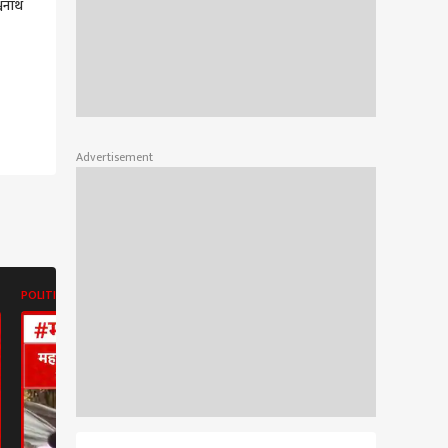
्वनाथ
नही
Advertisement
POLITICS
POLITICS
POLITICS