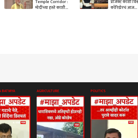
Temple Corridor :
प्रोजेक्ट काशी विश
मोदींच्या हस्ते काशी
कॉरिडोरचं आज
विश्वनाथ कॉरिडोरचं
लोकार्पण, 2500
उद्घाटन; म्हणाले...
मजुरांसोबत भोज
करणार
A BATMYA
AGRICULTURE
POLITICS