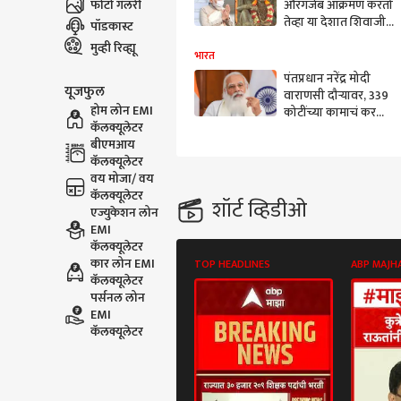
फोटो गॅलरी
औरंगजेब आक्रमण करतो
तेव्हा या देशात शिवाजी
पॉडकास्ट
महाराज उभे राहतात,
मुव्ही रिव्ह्यू
काशीमध्ये पंतप्रधान
भारत
मोदींनी दिलं महाराजांचं
पंतप्रधान नरेंद्र मोदी
यूजफुल
उदाहरण
वाराणसी दौऱ्यावर, 339
होम लोन EMI
कोटींच्या कामाचं करणार
कॅलक्यूलेटर
उद्घाटन
बीएमआय
कॅलक्यूलेटर
वय मोजा/ वय
कॅलक्यूलेटर
शॉर्ट व्हिडीओ
एज्युकेशन लोन
EMI
कॅलक्यूलेटर
कार लोन EMI
TOP HEADLINES
ABP MAJH
कॅलक्यूलेटर
पर्सनल लोन
EMI
कॅलक्यूलेटर