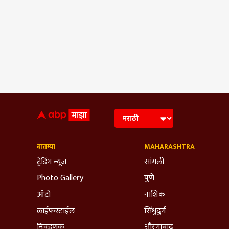
बातम्या
MAHARASHTRA
ट्रेडिंग न्यूज
सांगली
Photo Gallery
पुणे
ऑटो
नाशिक
लाईफस्टाईल
सिंधुदुर्ग
निवडणूक
औरंगाबाद