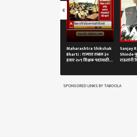
Maharashtra Shikshak
Sanjay R
Bharti : राज्यात तब्बल ३०
Shinde कुत्
हजार २०९ शिक्षक पदांसाठी
राऊतांनी श
भरती
SPONSORED LINKS BY TABOOLA