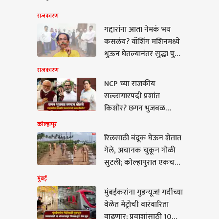
राजकारण
गद्दारांना आता नेमकं भय
कसलंय? वॉशिंग मशिनमध्ये
धुऊन घेतल्यानंतर सुद्धा पुन्हा
घाबरून पळापळ का होतेय?
राजकारण
का शेपट्या घालून मोदींकडे
NCP च्या राजकीय
जाताय? उद्धव ठाकरेंचा
सल्लागारपदी प्रशांत
सडकून प्रहार
किशोर? छगन भुजबळ
स्पष्टच बोलले; सुनेत्रा
कोल्हापूर
पवारांच्या भेटीवर प्रतिक्रिया
रिलसाठी बंदूक घेऊन शेतात
गेले, अचानक चुकून गोळी
सुटली; कोल्हापुरात एकच
खळबळ
मुंबई
मुंबईकरांना गुडन्यूज! गर्दीच्या
वेळेत मेट्रोची वारंवारिता
करांना गुडन्यूज! गर्दीच्या
वाढणार; प्रवाशांसाठी 10
 मेट्रोची वारंवारिता