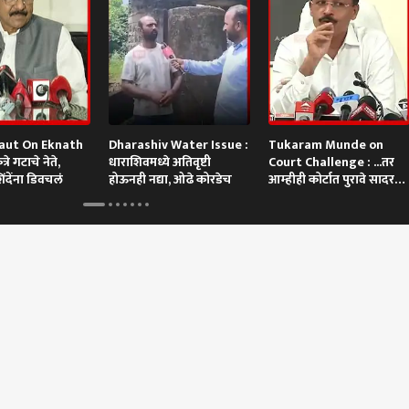
aut On Eknath
Dharashiv Water Issue :
Tukaram Munde on
रे गटाचे नेते,
धाराशिवमध्ये अतिवृष्टी
Court Challenge : ...तर
िंदेंना डिवचलं
होऊनही नद्या, ओढे कोरडेच
आम्हीही कोर्टात पुरावे सादर
करू