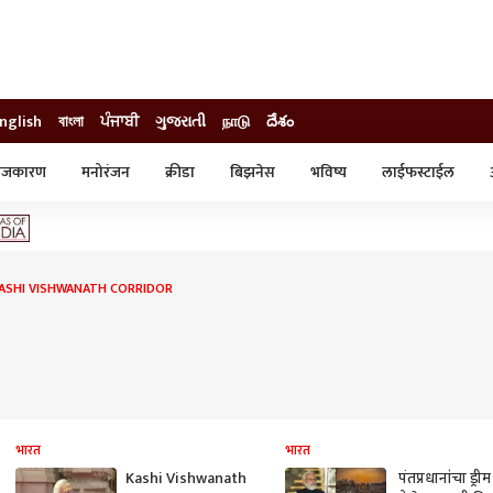
nglish
বাংলা
ਪੰਜਾਬੀ
ગુજરાતી
நாடு
దేశం
ाजकारण
मनोरंजन
क्रीडा
बिझनेस
भविष्य
लाईफस्टाईल
स्टाईल
क्राईम
व्यापार-उद्योग
ट्रेडिंग
ऑटो
ASHI VISHWANATH CORRIDOR
भारत
भारत
Kashi Vishwanath
पंतप्रधानांचा ड्रीम