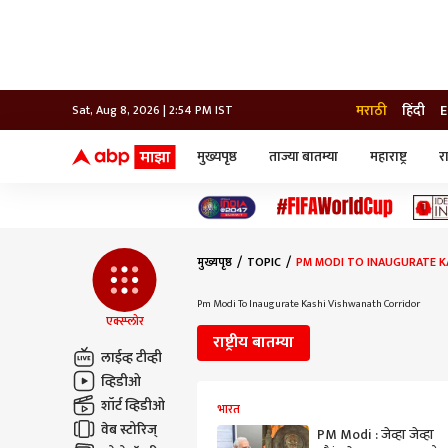
मराठी
हिंदी
E
Sat, Aug 8, 2026 | 2:54 PM IST
मुख्यपृष्ठ
ताज्या बातम्या
महाराष्ट्र
र
बातम्या
जॅाब माझा
लाईफ
भारत
महाराष्ट्र
टेक-गॅजेट
मुंबई
ऑटो
टेलिव्हिजन
विश्व
विश्व
मुख्यपृष्ठ
TOPIC
PM MODI TO INAUGURATE K
कोल्हापूर
पुणे
Pm Modi To Inaugurate Kashi Vishwanath Corridor
नवी मुंबई
एक्स्प्लोर
अमरावती
राष्ट्रीय बातम्या
अहमदनगर
लाईव्ह टीव्ही
अकोला
व्हिडीओ
शॉर्ट व्हिडीओ
भारत
वेब स्टोरिज्
PM Modi : जेव्हा जेव्हा