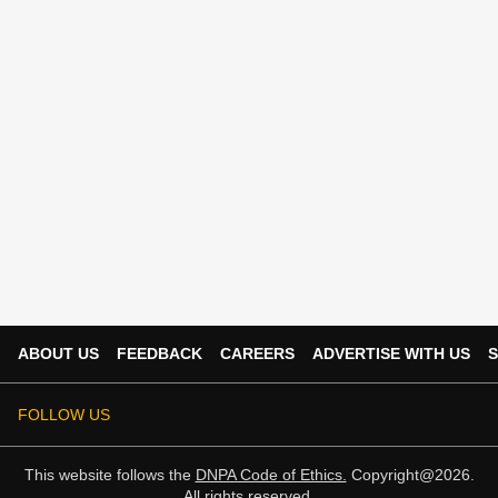
ABOUT US
FEEDBACK
CAREERS
ADVERTISE WITH US
S
FOLLOW US
This website follows the
DNPA Code of Ethics.
Copyright@2026.
All rights reserved.