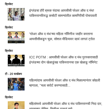
क्रिकेट
इंग्लंडचा हॅरी ब्रूक यंदाचा आयसीसी प्लेअर ऑफ द मंथ!
पाकिस्तानविरुद्ध कसोटी सामन्यांतील कामगिरीची पोचपावती
क्रिकेट
'प्लेअर ऑफ द मंथ'च्या महिला नॉमिनीज जाहीर करताना
आयसीसीकडून चूक, सोशल मीडियावर व्हावं लागलं ट्रोल
क्रिकेट
ICC POTM : आयसीसी प्लेअर ऑफ द मंथ पुरस्कारासाठी
इंग्लंडच्या दोन खेळाडूंसह पाकिस्तानचा एक खेळाडू नॉमिनेट
टी - 20 वर्ल्डकप
पहिल्यांदाच आयसीसी प्लेअर ऑफ द मंथ मिळाल्यानंतर कोहली
म्हणाला, ''मला सपोर्ट करण्यासाठी...
क्रिकेट
महिलांमध्ये आयसीसी प्लेअर ऑफ द मंथ पाकिस्तानची निदा दार,
भारताच्या जेमिमा, दिप्तीला टाकलं मागे