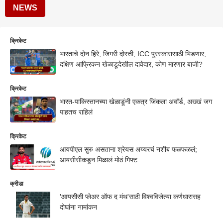
NEWS
क्रिकेट
भारताचे दोन हिरे, जिगरी दोस्ती, ICC पुरस्कारासाठी भिडणार;
दक्षिण आफ्रिकन खेळाडूदेखील दावेदार, कोण मारणार बाजी?
क्रिकेट
भारत-पाकिस्तानच्या खेळाडूंनी एकत्र जिंकला अवॉर्ड, अख्खं जग
पाहतच राहिलं
क्रिकेट
आयपीएल सुरु असताना श्रेयस अय्यरचं नशीब फळफळलं;
आयसीसीकडून मिळालं मोठं गिफ्ट
क्रीडा
'आयसीसी प्लेअर ऑफ द मंथ'साठी विश्वविजेत्या कर्णधारासह
दोघांना नामांकन