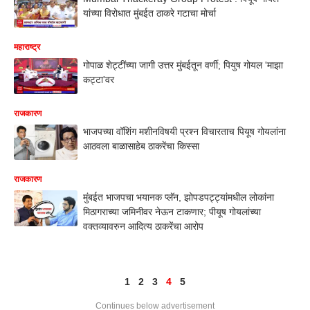
यांच्या विरोधात मुंबईत ठाकरे गटाचा मोर्चा
महाराष्ट्र
गोपाळ शेट्टींच्या जागी उत्तर मुंबईतून वर्णी; पियुष गोयल 'माझा
कट्टा'वर
राजकारण
भाजपच्या वॉशिंग मशीनविषयी प्रश्न विचारताच पियूष गोयलांना
आठवला बाळासाहेब ठाकरेंचा किस्सा
राजकारण
मुंबईत भाजपचा भयानक प्लॅन, झोपडपट्ट्यांमधील लोकांना
मिठागराच्या जमिनीवर नेऊन टाकणार; पीयूष गोयलांच्या
वक्तव्यावरुन आदित्य ठाकरेंचा आरोप
1
2
3
4
5
Continues below advertisement