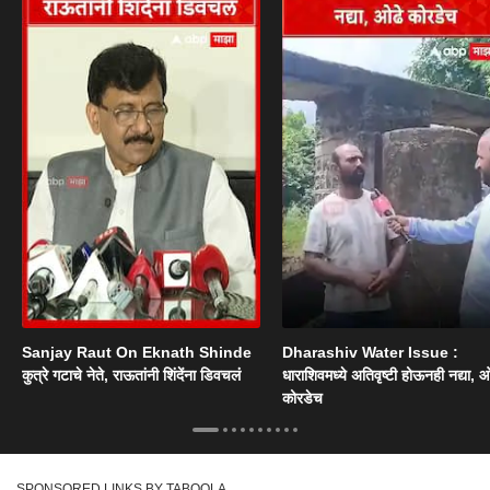
Sanjay Raut On Eknath Shinde
Dharashiv Water Issue :
कुत्रे गटाचे नेते, राऊतांनी शिंदेंना डिवचलं
धाराशिवमध्ये अतिवृष्टी होऊनही नद्या, ओ
कोरडेच
SPONSORED LINKS BY TABOOLA