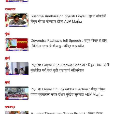
राजकारण
Sushma Andhare on piyush Goyal : सुषमा अंधारेंची
पियुष गोयल यांच्यावर टीका ABP Majha
मुंबई
Devendra Fadnavis full Speech : पीयूष गोयल हे टीम
मोदीतील महत्त्वाचे खेळाडू - देवेंद्र फडणवीस
मुंबई
Piyush Goyal Gudi Padwa Special : पियुष गोयल यांनी
मुंबईतील घरी केलं गुढी पाडव्याचं सेलिब्रेशन
मुंबई
Piyush Goyal On Loksabha Election : पीयूष गोयल
यांच्या प्रचाराला उत्तर दक्षिण मुंबईत सुरुवात ABP Majha
महाराष्ट्र
Mumbai Thackeray Group Protest : पियूष गोयल