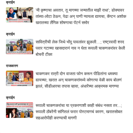
क्राईम
'मी कृष्णाचा अवतार, तू मागच्या जन्मातील माझी राधा'; डोक्यावर
तांब्या-लोटा ठेऊन, पेढा अन् पाणी प्यायला द्यायचा, कॅप्टन अशोक
खरातच्या लैंगिक शोषणाचा पॅटर्न समोर
क्राईम
सावित्रीची लेक जिथे भोंदू पावलांवर झुकली…; राष्ट्रवादी शरद
पवार गटाच्या खासदारानं नाव न घेता रूपाली चाकणकरांवर केली
बोचरी टीका
राजकारण
चाकणकर रात्री दोन वाजता फोन करून पीडितांना धमक्या
द्यायच्या; खरात अन् चाकणकरांमध्ये कोणत्या वेळी काय बोलणं
झालं, सीडीआरचा तपास व्हावा, अंधारेंच्या आक्रमक मागण्या
क्राईम
रूपाली चाकणकरांचा या प्रकरणाशी काही संबंध नसता तर...;
रूपाली ठोंबरेंनी सांगितलं फरार पोस्टमागचं कारण, खरातसोबत
सहआरोपीही करण्याची मागणी