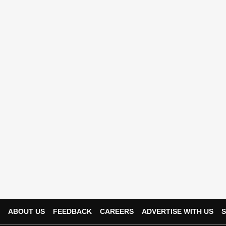
ABOUT US
FEEDBACK
CAREERS
ADVERTISE WITH US
S